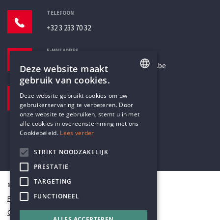
TELEFOON
+32 3 233 70 32
E-MAILADRES
secretariaat@humanistischverbond.be
Deze website maakt
gebruik van cookies.
BEZOEKADRES
ENGLISH
Deze website gebruikt cookies om uw
Pottenbrug 4
gebruikerservaring te verbeteren. Door
DUTCH
Antwerpen, 2000
onze website te gebruiken, stemt u in met
alle cookies in overeenstemming met ons
Cookiebeleid.
Lees verder
STRIKT NOODZAKELIJK
PRESTATIE
TARGETING
© Humanistisch Verbond 2026
FUNCTIONEEL
Privacy
Cookiestatement
ALLES ACCEPTEREN