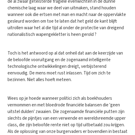
de al zwaar geteisterde fragiele evenwichten in de dunne
chemische laag waar we deel van uitmaken, stand houden
wanneer ook die ertsen met man en macht naar de oppervlakte
gesleurd worden om toe te laten dat het geld de kant blijft
uitrollen waar het al die tijd al onder de protectie van dreigend
nationalistisch wapengekletter is heen gerold ?
Toch is het antwoord op al dat onheil dat aan de keerzijde van
de beloofde vooruitgang en de zogenaamd intelligente
technologische ontwikkelingen dreigt, verbijsterend
eenvoudig. De mens moet rust inlassen. Tijd om zich te
bezinnen. Niet alles hoeft meteen.
Wees op je hoede wanneer politici zich als boekhouders
vermommen en met bloedrode financiële balansen die 'geen
uitstel dulden' zwaaien. Die zogenaamde financiële putten zijn
slechts de pijntjes van een verwende en wereldvreemde upper
class, die zijn beloofde rente niet op tijd uitbetaald zou krijgen.
Als de oplossing van onze burgervaders er bovendien in bestaat