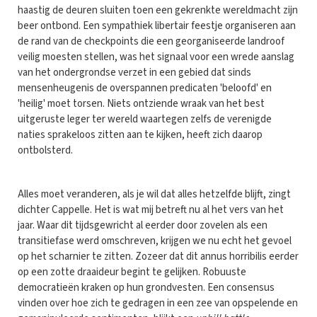
haastig de deuren sluiten toen een gekrenkte wereldmacht zijn
beer ontbond. Een sympathiek libertair feestje organiseren aan
de rand van de checkpoints die een georganiseerde landroof
veilig moesten stellen, was het signaal voor een wrede aanslag
van het ondergrondse verzet in een gebied dat sinds
mensenheugenis de overspannen predicaten 'beloofd' en
'heilig' moet torsen. Niets ontziende wraak van het best
uitgeruste leger ter wereld waartegen zelfs de verenigde
naties sprakeloos zitten aan te kijken, heeft zich daarop
ontbolsterd.
Alles moet veranderen, als je wil dat alles hetzelfde blijft, zingt
dichter Cappelle. Het is wat mij betreft nu al het vers van het
jaar. Waar dit tijdsgewricht al eerder door zovelen als een
transitiefase werd omschreven, krijgen we nu echt het gevoel
op het scharnier te zitten. Zozeer dat dit annus horribilis eerder
op een zotte draaideur begint te gelijken. Robuuste
democratieën kraken op hun grondvesten. Een consensus
vinden over hoe zich te gedragen in een zee van opspelende en