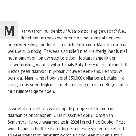
M
aar waarom nu, denkt u? Waarom zo lang gewacht? Wel,
ik heb het nu pas gevonden hoe met een pats en een
boem wereldwijd onder de aandacht te komen. Maar dan heb ik
wel uw hulp nodig. En wees alstublieft niet krenterig, het is niet
het moment om op uw geld te zitten. Ik start namelijk een
crowdfunding, want ik wil net zoals Katy Perry de ruimte in. Jeff
Bezos geeft daarvoor blijkbaar vrouwen een kans. Een vrouw
ben ik al. Maar ik moet ook eerst 150.000 dollar borg betalen. Ik
vraag u dus vriendelijk maar met aandrang om een deftige duit in
mijn ruimtezakje te doen.
Ik weet dat u met bezwaren op de proppen zal komen om
daaraan te ontsnappen. U las misschien ook
In Orbit
van
Samantha Harvey, waarmee ze in 2024 terecht de Booker Prize
won. Daarin schrijft ze dat er bij de lancering van een raket net
zo veel brandstof verbruikt wordt als door een miljoen auto's.