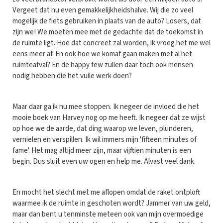
Vergeet dat nu even gemakkelijkheidshalve. Wij die zo veel
mogelijk de fiets gebruiken in plaats van de auto? Losers, dat
zijn we! We moeten mee met de gedachte dat de toekomst in
de ruimte ligt. Hoe dat concreet zal worden, ik vroeg het me wel
eens meer af. En ook hoe we komaf gaan maken met al het
ruimteafval? En de happy few zullen daar toch ook mensen
nodig hebben die het vuile werk doen?
Maar daar ga ik nu mee stoppen. Ik negeer de invloed die het
mooie boek van Harvey nog op me heeft. Ik negeer dat ze wijst
op hoe we de aarde, dat ding waarop we leven, plunderen,
vernielen en verspillen. Ik wil immers mijn 'fifteen minutes of
fame'. Het mag altijd meer zijn, maar vijftien minuten is een
begin. Dus sluit even uw ogen en help me. Alvast veel dank.
En mocht het slecht met me aflopen omdat de raket ontploft
waarmee ik de ruimte in geschoten wordt? Jammer van uw geld,
maar dan bent u tenminste meteen ook van mijn overmoedige