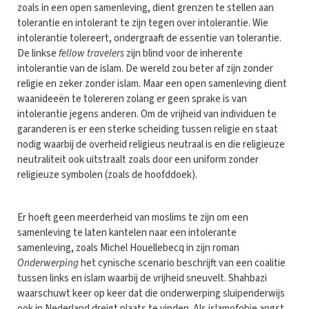
zoals in een open samenleving, dient grenzen te stellen aan
tolerantie en intolerant te zijn tegen over intolerantie. Wie
intolerantie tolereert, ondergraaft de essentie van tolerantie.
De linkse
fellow travelers
zijn blind voor de inherente
intolerantie van de islam. De wereld zou beter af zijn zonder
religie en zeker zonder islam. Maar een open samenleving dient
waanideeën te tolereren zolang er geen sprake is van
intolerantie jegens anderen. Om de vrijheid van individuen te
garanderen is er een sterke scheiding tussen religie en staat
nodig waarbij de overheid religieus neutraal is en die religieuze
neutraliteit ook uitstraalt zoals door een uniform zonder
religieuze symbolen (zoals de hoofddoek).
Er hoeft geen meerderheid van moslims te zijn om een
samenleving te laten kantelen naar een intolerante
samenleving, zoals Michel Houellebecq in zijn roman
Onderwerping
het cynische scenario beschrijft van een coalitie
tussen links en islam waarbij de vrijheid sneuvelt. Shahbazi
waarschuwt keer op keer dat die onderwerping sluipenderwijs
ook in Nederland dreigt plaats te vinden. Als islamofobie angst