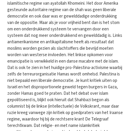
islamitische regime van ayatollah Khomeini. Het door Amerika
gesteunde autoritaire regime van de shah was geen liberale
democratie en ook daar was er gewelddadige onderdrukking
van de oppositie. Maar als je voor vrijheid bent dan is het stom
om een onderdrukkend systeem te vervangen door een
systeem dat nog meer onderdrukkend en gewelddadig is. Links
antiamerikanisme en antikapitalisme heeft als resultaat dat
moslims worden gezien als slachtoffers die bevrijd moeten
worden van westerse invloeden. Het linkse opkomen voor
emancipatie is verwikkeld in een danse macabre met de islam.
Dat is ook te zien in het huidige pro-Palestina-activisme waarbij
zelfs de terreurorganisatie Hamas wordt omhelsd. Palestina is
niet bepaald een liberale democratie. Je kunt kritiek uiten op
Israël en het disproportionele geweld tegen burgers in Gaza,
zonder Hamas goed te praten. Dat het debat over islam
gepolitiseerd is, blijkt ook hieruit dat Shahbazi begon als
columnist bij de linkse (intellectuele) de Volkskrant, maar daar
ruzie kreeg vanwege zijn kritiek op goedpraters van het Iraanse
regime, waardoor hij bij de rechtsere krant De Telegraaf
terechtkwam. Dat religie- en met name islamkritiek