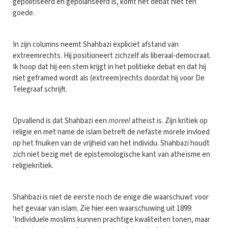
gepolitiseerd en gepolariseerd is, komt het debat niet ten
goede.
In zijn columns neemt Shahbazi expliciet afstand van
extreemrechts. Hij positioneert zichzelf als liberaal-democraat.
Ik hoop dat hij een stem krijgt in het politieke debat en dat hij
niet geframed wordt als (extreem)rechts doordat hij voor De
Telegraaf schrijft.
Opvallend is dat Shahbazi een
moreel
atheïst is. Zijn kritiek op
religie en met name de islam betreft de nefaste morele invloed
op het fnuiken van de vrijheid van het individu. Shahbazi houdt
zich niet bezig met de epistemologische kant van atheïsme en
religiekritiek.
Shahbazi is niet de eerste noch de enige die waarschuwt voor
het gevaar van islam. Zie hier een waarschuwing uit 1899:
'Individuele moslims kunnen prachtige kwaliteiten tonen, maar