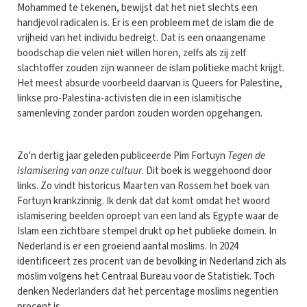
Mohammed te tekenen, bewijst dat het niet slechts een
handjevol radicalen is. Er is een probleem met de islam die de
vrijheid van het individu bedreigt. Dat is een onaangename
boodschap die velen niet willen horen, zelfs als zij zelf
slachtoffer zouden zijn wanneer de islam politieke macht krijgt.
Het meest absurde voorbeeld daarvan is Queers for Palestine,
linkse pro-Palestina-activisten die in een islamitische
samenleving zonder pardon zouden worden opgehangen.
Zo'n dertig jaar geleden publiceerde Pim Fortuyn
Tegen de
islamisering van onze cultuur
. Dit boek is weggehoond door
links. Zo vindt historicus Maarten van Rossem het boek van
Fortuyn krankzinnig. Ik denk dat dat komt omdat het woord
islamisering beelden oproept van een land als Egypte waar de
Islam een zichtbare stempel drukt op het publieke domein. In
Nederland is er een groeiend aantal moslims. In 2024
identificeert zes procent van de bevolking in Nederland zich als
moslim volgens het Centraal Bureau voor de Statistiek. Toch
denken Nederlanders dat het percentage moslims negentien
procent is.