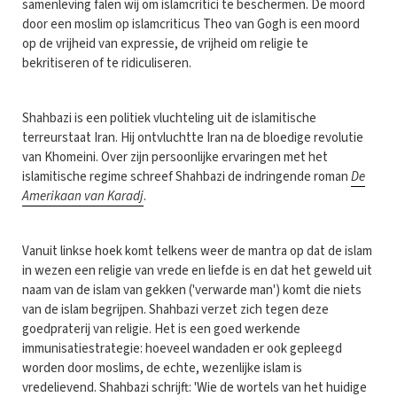
samenleving falen wij om islamcritici te beschermen. De moord
door een moslim op islamcriticus Theo van Gogh is een moord
op de vrijheid van expressie, de vrijheid om religie te
bekritiseren of te ridiculiseren.
Shahbazi is een politiek vluchteling uit de islamitische
terreurstaat Iran. Hij ontvluchtte Iran na de bloedige revolutie
van Khomeini. Over zijn persoonlijke ervaringen met het
islamitische regime schreef Shahbazi de indringende roman
De
Amerikaan van Karadj
.
Vanuit linkse hoek komt telkens weer de mantra op dat de islam
in wezen een religie van vrede en liefde is en dat het geweld uit
naam van de islam van gekken ('verwarde man') komt die niets
van de islam begrijpen. Shahbazi verzet zich tegen deze
goedpraterij van religie. Het is een goed werkende
immunisatiestrategie: hoeveel wandaden er ook gepleegd
worden door moslims, de echte, wezenlijke islam is
vredelievend. Shahbazi schrijft: 'Wie de wortels van het huidige