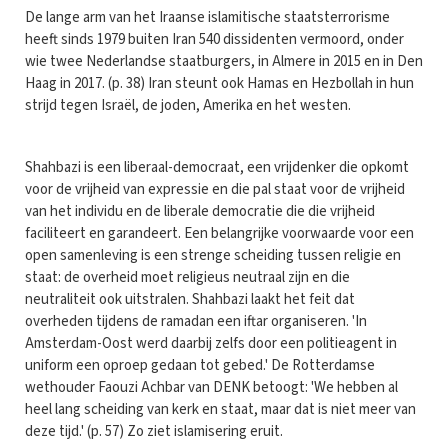
De lange arm van het Iraanse islamitische staatsterrorisme
heeft sinds 1979 buiten Iran 540 dissidenten vermoord, onder
wie twee Nederlandse staatburgers, in Almere in 2015 en in Den
Haag in 2017. (p. 38) Iran steunt ook Hamas en Hezbollah in hun
strijd tegen Israël, de joden, Amerika en het westen.
Shahbazi is een liberaal-democraat, een vrijdenker die opkomt
voor de vrijheid van expressie en die pal staat voor de vrijheid
van het individu en de liberale democratie die die vrijheid
faciliteert en garandeert. Een belangrijke voorwaarde voor een
open samenleving is een strenge scheiding tussen religie en
staat: de overheid moet religieus neutraal zijn en die
neutraliteit ook uitstralen. Shahbazi laakt het feit dat
overheden tijdens de ramadan een iftar organiseren. 'In
Amsterdam-Oost werd daarbij zelfs door een politieagent in
uniform een oproep gedaan tot gebed.' De Rotterdamse
wethouder Faouzi Achbar van DENK betoogt: 'We hebben al
heel lang scheiding van kerk en staat, maar dat is niet meer van
deze tijd.' (p. 57) Zo ziet islamisering eruit.