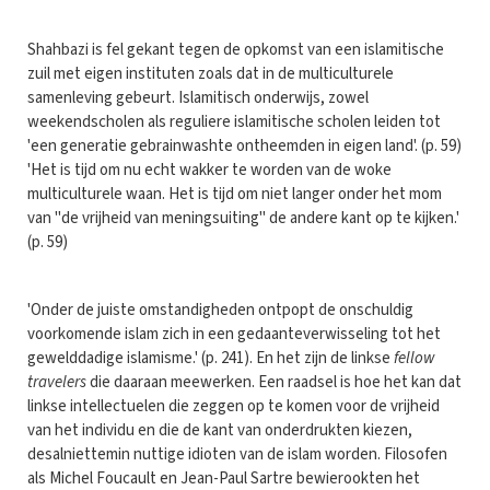
Shahbazi is fel gekant tegen de opkomst van een islamitische
zuil met eigen instituten zoals dat in de multiculturele
samenleving gebeurt. Islamitisch onderwijs, zowel
weekendscholen als reguliere islamitische scholen leiden tot
'een generatie gebrainwashte ontheemden in eigen land'. (p. 59)
'Het is tijd om nu echt wakker te worden van de woke
multiculturele waan. Het is tijd om niet langer onder het mom
van "de vrijheid van meningsuiting" de andere kant op te kijken.'
(p. 59)
'Onder de juiste omstandigheden ontpopt de onschuldig
voorkomende islam zich in een gedaanteverwisseling tot het
gewelddadige islamisme.' (p. 241). En het zijn de linkse
fellow
travelers
die daaraan meewerken. Een raadsel is hoe het kan dat
linkse intellectuelen die zeggen op te komen voor de vrijheid
van het individu en die de kant van onderdrukten kiezen,
desalniettemin nuttige idioten van de islam worden. Filosofen
als Michel Foucault en Jean-Paul Sartre bewierookten het