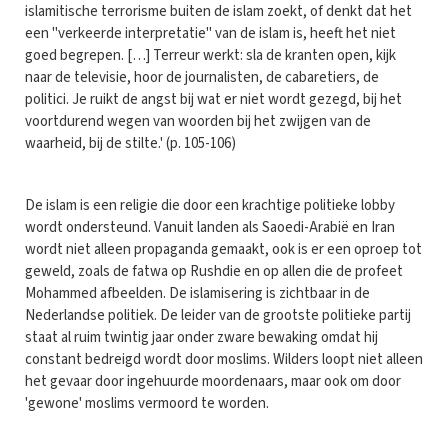
islamitische terrorisme buiten de islam zoekt, of denkt dat het
een "verkeerde interpretatie" van de islam is, heeft het niet
goed begrepen. […] Terreur werkt: sla de kranten open, kijk
naar de televisie, hoor de journalisten, de cabaretiers, de
politici. Je ruikt de angst bij wat er niet wordt gezegd, bij het
voortdurend wegen van woorden bij het zwijgen van de
waarheid, bij de stilte.' (p. 105-106)
De islam is een religie die door een krachtige politieke lobby
wordt ondersteund. Vanuit landen als Saoedi-Arabië en Iran
wordt niet alleen propaganda gemaakt, ook is er een oproep tot
geweld, zoals de fatwa op Rushdie en op allen die de profeet
Mohammed afbeelden. De islamisering is zichtbaar in de
Nederlandse politiek. De leider van de grootste politieke partij
staat al ruim twintig jaar onder zware bewaking omdat hij
constant bedreigd wordt door moslims. Wilders loopt niet alleen
het gevaar door ingehuurde moordenaars, maar ook om door
'gewone' moslims vermoord te worden.