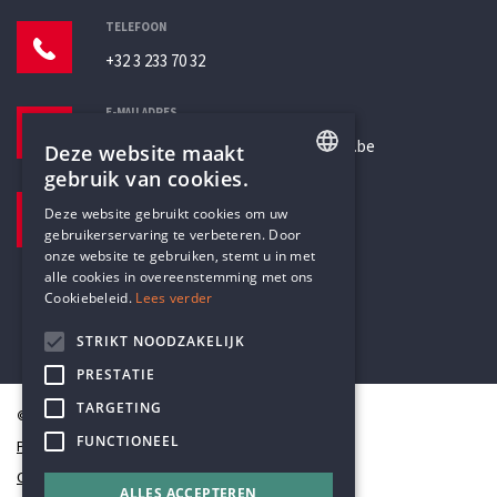
TELEFOON
+32 3 233 70 32
E-MAILADRES
secretariaat@humanistischverbond.be
Deze website maakt
gebruik van cookies.
BEZOEKADRES
ENGLISH
Deze website gebruikt cookies om uw
Pottenbrug 4
gebruikerservaring te verbeteren. Door
DUTCH
Antwerpen, 2000
onze website te gebruiken, stemt u in met
alle cookies in overeenstemming met ons
Cookiebeleid.
Lees verder
STRIKT NOODZAKELIJK
PRESTATIE
TARGETING
© Humanistisch Verbond 2026
FUNCTIONEEL
Privacy
Cookiestatement
ALLES ACCEPTEREN