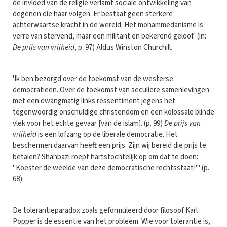
de invloed van de religie verlamt sociale ontwikkeling van
degenen die haar volgen. Er bestaat geen sterkere
achterwaartse kracht in de wereld. Het mohammedanisme is
verre van stervend, maar een militant en bekerend geloof.' (in:
De prijs van vrijheid
, p. 97) Aldus Winston Churchill.
'Ik ben bezorgd over de toekomst van de westerse
democratieën. Over de toekomst van seculiere samenlevingen
met een dwangmatig links ressentiment jegens het
tegenwoordig onschuldige christendom en een kolossale blinde
vlek voor het echte gevaar [van de islam]. (p. 99)
De prijs van
vrijheid
is een lofzang op de liberale democratie. Het
beschermen daarvan heeft een prijs. Zijn wij bereid die prijs te
betalen? Shahbazi roept hartstochtelijk op om dat te doen:
"Koester de weelde van deze democratische rechtsstaat!"' (p.
68)
De tolerantieparadox zoals geformuleerd door filosoof Karl
Popper is de essentie van het probleem. Wie voor tolerantie is,