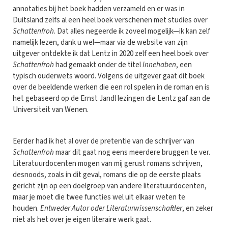
annotaties bij het boek hadden verzameld en er was in
Duitsland zelfs al een heel boek verschenen met studies over
Schattenfroh
. Dat alles negeerde ik zoveel mogelijk—ik kan zelf
namelijk lezen, dank u wel—maar via de website van zijn
uitgever ontdekte ik dat Lentz in 2020 zelf een heel boek over
Schattenfroh
had gemaakt onder de titel
Innehaben
, een
typisch ouderwets woord. Volgens de uitgever gaat dit boek
over de beeldende werken die een rol spelen in de roman en is
het gebaseerd op de Ernst Jandl lezingen die Lentz gaf aan de
Universiteit van Wenen.
Eerder had ik het al over de pretentie van de schrijver van
Schattenfroh
maar dit gaat nog eens meerdere bruggen te ver.
Literatuurdocenten mogen van mij gerust romans schrijven,
desnoods, zoals in dit geval, romans die op de eerste plaats
gericht zijn op een doelgroep van andere literatuurdocenten,
maar je moet die twee functies wel uit elkaar weten te
houden.
Entweder Autor oder Literaturwissenschaftler
, en zeker
niet als het over je eigen literaire werk gaat.