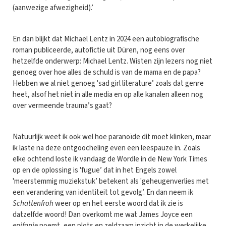
(aanwezige afwezigheid).’
En dan blijkt dat Michael Lentz in 2024 een autobiografische
roman publiceerde, autofictie uit Düren, nog eens over
hetzelfde onderwerp: Michael Lentz. Wisten zijn lezers nog niet
genoeg over hoe alles de schuld is van de mama en de papa?
Hebben we al niet genoeg 'sad girl literature’ zoals dat genre
heet, alsof het niet in alle media en op alle kanalen alleen nog
over vermeende trauma’s gaat?
Natuurlijk weet ik ook wel hoe paranoïde dit moet klinken, maar
ik laste na deze ontgoocheling even een leespauze in. Zoals
elke ochtend loste ik vandaag de Wordle in de New York Times
op en de oplossing is 'fugue’ dat in het Engels zowel
'meerstemmig muziekstuk’ betekent als 'geheugenverlies met
een verandering van identiteit tot gevolg’. En dan neem ik
Schattenfroh
weer op en het eerste woord dat ik zie is
datzelfde woord! Dan overkomt me wat James Joyce een
epifanie
noemt, een plots en zeldzaam inzicht in de werkelijke