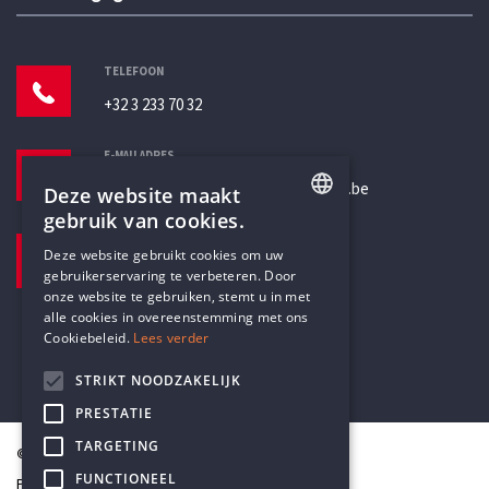
TELEFOON
+32 3 233 70 32
E-MAILADRES
secretariaat@humanistischverbond.be
Deze website maakt
gebruik van cookies.
BEZOEKADRES
ENGLISH
Deze website gebruikt cookies om uw
Pottenbrug 4
gebruikerservaring te verbeteren. Door
DUTCH
Antwerpen, 2000
onze website te gebruiken, stemt u in met
alle cookies in overeenstemming met ons
Cookiebeleid.
Lees verder
STRIKT NOODZAKELIJK
PRESTATIE
TARGETING
© Humanistisch Verbond 2026
FUNCTIONEEL
Privacy