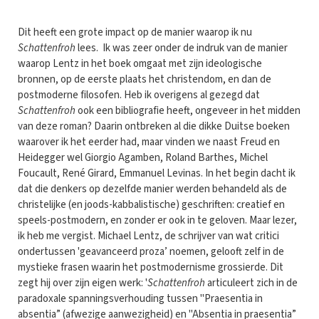
Dit heeft een grote impact op de manier waarop ik nu
Schattenfroh
lees. Ik was zeer onder de indruk van de manier
waarop Lentz in het boek omgaat met zijn ideologische
bronnen, op de eerste plaats het christendom, en dan de
postmoderne filosofen. Heb ik overigens al gezegd dat
Schattenfroh
ook een bibliografie heeft, ongeveer in het midden
van deze roman? Daarin ontbreken al die dikke Duitse boeken
waarover ik het eerder had, maar vinden we naast Freud en
Heidegger wel Giorgio Agamben, Roland Barthes, Michel
Foucault, René Girard, Emmanuel Levinas. In het begin dacht ik
dat die denkers op dezelfde manier werden behandeld als de
christelijke (en joods-kabbalistische) geschriften: creatief en
speels-postmodern, en zonder er ook in te geloven. Maar lezer,
ik heb me vergist. Michael Lentz, de schrijver van wat critici
ondertussen 'geavanceerd proza’ noemen, gelooft zelf in de
mystieke frasen waarin het postmodernisme grossierde. Dit
zegt hij over zijn eigen werk: '
Schattenfroh
articuleert zich in de
paradoxale spanningsverhouding tussen "Praesentia in
absentia” (afwezige aanwezigheid) en "Absentia in praesentia”