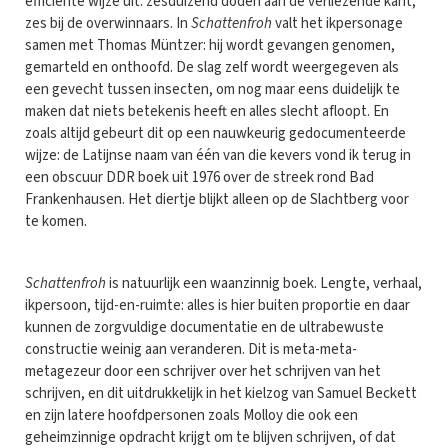
efficiënte wijze uit: zesduizend doden aan de verliezende kant,
zes bij de overwinnaars. In
Schattenfroh
valt het ikpersonage
samen met Thomas Müntzer: hij wordt gevangen genomen,
gemarteld en onthoofd. De slag zelf wordt weergegeven als
een gevecht tussen insecten, om nog maar eens duidelijk te
maken dat niets betekenis heeft en alles slecht afloopt. En
zoals altijd gebeurt dit op een nauwkeurig gedocumenteerde
wijze: de Latijnse naam van één van die kevers vond ik terug in
een obscuur DDR boek uit 1976 over de streek rond Bad
Frankenhausen. Het diertje blijkt alleen op de Slachtberg voor
te komen.
Schattenfroh
is natuurlijk een waanzinnig boek. Lengte, verhaal,
ikpersoon, tijd-en-ruimte: alles is hier buiten proportie en daar
kunnen de zorgvuldige documentatie en de ultrabewuste
constructie weinig aan veranderen. Dit is meta-meta-
metagezeur door een schrijver over het schrijven van het
schrijven, en dit uitdrukkelijk in het kielzog van Samuel Beckett
en zijn latere hoofdpersonen zoals Molloy die ook een
geheimzinnige opdracht krijgt om te blijven schrijven, of dat