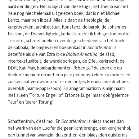
aard der dingen. Het subject van deze fuga, het thema van het
hele nog niet helemaal uitgelezen boek, dat is niet Michael
Lentz, maar ben ik zelf! Alles is daar: de theologie, de
kunstwerken, architectuur, Konstanz, de barok, de Johannes-
Passion, de Drievuldigheid, kerkelijk recht: ik heb gestudeerd in
Toronto, schreef boeken over de geschiedenis van het boek,
de kabbala, de omgevallen boekenkast in
Schattenfroh
is
dezelfde als die van Ezra in de
Bibbia Amiatina
, de stad,
intertekstualiteit, de wereldoorlogen, de Eifel, kerkrecht, de
DDR, Karl May, bombardementen:
ik
ben
zelf
de zoon die op
donkere momenten met een paar pennenstreken zijn broers en
zussen laat verdwijnen tot er een netjes Freudiaanse driehoek
overblijft (mama-papa-zoon). En anagrammatisch is mijn naam
niet alleen 'Torture Engel’ of 'Ertönte Lüge’ maar ook 'gelernte
Tour’ en 'leerer Torung’.
Schattenfroh, c’est moi! En
Schattenfroh
is niets anders dan
het werk van een Lucifer die geen licht brengt, een konijnenhol,
een tunnel van waanzin, duizend-en-één bladzijden duisternis