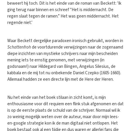
beweert hij toch. Dit is het einde van de roman van Beckett: 'Ik
ging terug naar binnen en schreef "Het is middernacht. De
regen slaat tegen de ramen.” Het was geen middernacht. Het
regende niet.’
Waar Beckett dergelijke paradoxen ironisch gebruikt, worden in
Schattenfroh
de voortdurende verwijzingen naar de zogenaamd
diepe inzichten van mystieke schrijvers naar mijn bescheiden
mening iets te ernstig genomen, met verwijzingen (in
godsnaam!) naar Hildegard van Bingen, Angelus Silesius, de
kabbala en de mij tot nu onbekende Daniel Czepko (1605-1660).
Allemaal hadden ze een directe lijn met de Here der Heren.
Nu het einde van het boek stilaan in zicht komt, is mijn
enthousiasme voor dit requiem een flink stuk afgenomen en dat
is op de eerste plaats de schuld van de schrijver. Normaal wil ik
zo weinig mogelijk weten over de auteur, maar door mijn lees-
en-google strategie kon ik de man digitaal niet ontlopen. Het
boek bestaat ook al een tijdje en dus waren er allerlei fans die