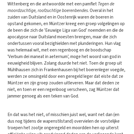
Wittenberg en die antwoordde met een pamflet
Tegen de
moordzuchtige, roofzuchtige boerenbendes
. Overal in het
zuiden van Duitsland en in Oostenrijk waren de boeren in
opstand gekomen, en Müntzer kreeg een groep volgelingen op
de been die zich de 'Eeuwige Liga van God’ noemden en die de
apocalypse naar Duitsland moesten brengen, maar die zich
ondertussen vooral bezighielden met plunderingen. Hun vlag
was helemaal wit, met een regenboog en de boodschap
'Verbum dei maneat in aeternum’, moge het woord van god in
eeuwigheid blijven. Zolang duurde het niet. Toen de groep uit
Mühlhausen zich in Frankenhausen bij het boerenleger voegde,
werden ze omsingeld door een geregeld leger dat eiste dat ze
Müntzer en zijn groep zouden uitleveren. Maar dat deden ze
niet, en toen er een regenboog verscheen, zag Müntzer dat
jammer genoeg als een teken van God.
En dat was het niet, of misschien juist wel, want net dan (en
dus nog tijdens de wapenstilstand) overvielen de vorstelijke
troepen het zootje ongeregeld en moordden hen op uiterst