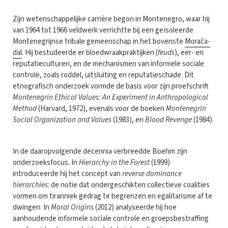
Zijn wetenschappelijke carrière begon in Montenegro, waar hij
van 1964 tot 1966 veldwerk verrichtte bij een geïsoleerde
Montenegrijnse tribale gemeenschap in het bovenste
Morača-
dal
. Hij bestudeerde er bloedwraakpraktijken (
feuds
), eer- en
reputatieculturen, en de mechanismen van informele sociale
controle, zoals roddel, uitsluiting en reputatieschade. Dit
etnografisch onderzoek vormde de basis voor zijn proefschrift
Montenegrin Ethical Values: An Experiment in Anthropological
Method
(Harvard, 1972), evenals voor de boeken
Montenegrin
Social Organization and Values
(1983), en
Blood Revenge
(1984).
In de daaropvolgende decennia verbreedde Boehm zijn
onderzoeksfocus. In
Hierarchy in the Forest
(1999)
introduceerde hij het concept van
reverse dominance
hierarchies
: de notie dat ondergeschikten collectieve coalities
vormen om tiranniek gedrag te begrenzen en egalitarisme af te
dwingen. In
Moral Origins
(2012) analyseerde hij hoe
aanhoudende informele sociale controle en groepsbestraffing