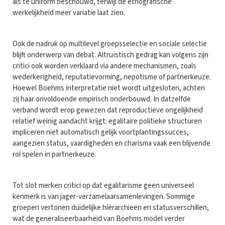
als te uniform beschouwd, terwijl de etnografische
werkelijkheid meer variatie laat zien.
Ook de nadruk op multilevel groepsselectie en sociale selectie
blijft onderwerp van debat. Altruïstisch gedrag kan volgens zijn
critici ook worden verklaard via andere mechanismen, zoals
wederkerigheid, reputatievorming, nepotisme of partnerkeuze.
Hoewel Boehms interpretatie niet wordt uitgesloten, achten
zij haar onvoldoende empirisch onderbouwd. In datzelfde
verband wordt erop gewezen dat reproductieve ongelijkheid
relatief weinig aandacht krijgt: egalitaire politieke structuren
impliceren niet automatisch gelijk voortplantingssucces,
aangezien status, vaardigheden en charisma vaak een blijvende
rol spelen in partnerkeuze.
Tot slot merken critici op dat egalitarisme geen universeel
kenmerk is van jager-verzamelaarsamenlevingen. Sommige
groepen vertonen duidelijke hiërarchieën en statusverschillen,
wat de generaliseerbaarheid van Boehms model verder