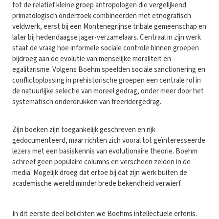
tot de relatief kleine groep antropologen die vergelijkend
primatologisch onderzoek combineerden met etnografisch
veldwerk, eerst bij een Montenegrijnse tribale gemeenschap en
later bij hedendaagse jager-verzamelaars. Centraal in zijn werk
staat de vraag hoe informele sociale controle binnen groepen
bijdroeg aan de evolutie van menselijke moraliteit en
egalitarisme. Volgens Boehm speelden sociale sanctionering en
conflictoplossing in prehistorische groepen een centrale rol in
de natuurlijke selectie van moreel gedrag, onder meer door het
systematisch onderdrukken van freeridergedrag.
Zijn boeken zijn toegankelijk geschreven en rijk
gedocumenteerd, maar richten zich vooral tot geïnteresseerde
lezers met een basiskennis van evolutionaire theorie. Boehm
schreef geen populaire columns en verscheen zelden in de
media. Mogelijk droeg dat ertoe bij dat zijn werk buiten de
academische wereld minder brede bekendheid verwierf.
In dit eerste deel belichten we Boehms intellectuele erfenis.