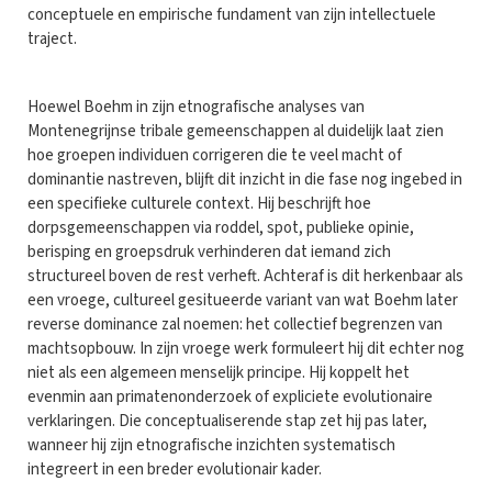
conceptuele en empirische fundament van zijn intellectuele
traject.
Hoewel Boehm in zijn etnografische analyses van
Montenegrijnse tribale gemeenschappen al duidelijk laat zien
hoe groepen individuen corrigeren die te veel macht of
dominantie nastreven, blijft dit inzicht in die fase nog ingebed in
een specifieke culturele context. Hij beschrijft hoe
dorpsgemeenschappen via roddel, spot, publieke opinie,
berisping en groepsdruk verhinderen dat iemand zich
structureel boven de rest verheft. Achteraf is dit herkenbaar als
een vroege, cultureel gesitueerde variant van wat Boehm later
reverse dominance zal noemen: het collectief begrenzen van
machtsopbouw. In zijn vroege werk formuleert hij dit echter nog
niet als een algemeen menselijk principe. Hij koppelt het
evenmin aan primatenonderzoek of expliciete evolutionaire
verklaringen. Die conceptualiserende stap zet hij pas later,
wanneer hij zijn etnografische inzichten systematisch
integreert in een breder evolutionair kader.