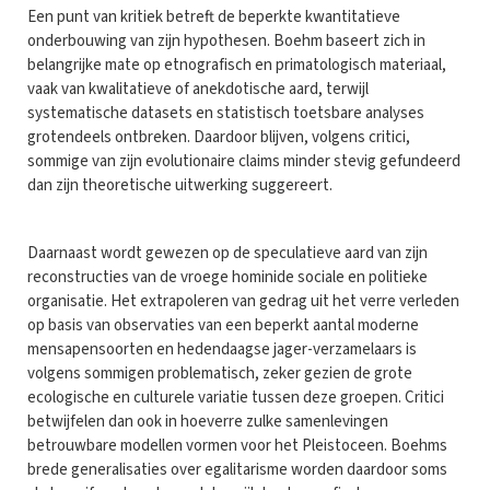
Een punt van kritiek betreft de beperkte kwantitatieve
onderbouwing van zijn hypothesen. Boehm baseert zich in
belangrijke mate op etnografisch en primatologisch materiaal,
vaak van kwalitatieve of anekdotische aard, terwijl
systematische datasets en statistisch toetsbare analyses
grotendeels ontbreken. Daardoor blijven, volgens critici,
sommige van zijn evolutionaire claims minder stevig gefundeerd
dan zijn theoretische uitwerking suggereert.
Daarnaast wordt gewezen op de speculatieve aard van zijn
reconstructies van de vroege hominide sociale en politieke
organisatie. Het extrapoleren van gedrag uit het verre verleden
op basis van observaties van een beperkt aantal moderne
mensapensoorten en hedendaagse jager-verzamelaars is
volgens sommigen problematisch, zeker gezien de grote
ecologische en culturele variatie tussen deze groepen. Critici
betwijfelen dan ook in hoeverre zulke samenlevingen
betrouwbare modellen vormen voor het Pleistoceen. Boehms
brede generalisaties over egalitarisme worden daardoor soms