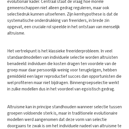
evolutionair kader. Centraal staat de vraag hoe morele
gemeenschappen niet alleen gedrag reguleren, maar ook
selectiedruk kunnen uitoefenen. Zijn kernhypothese is dat de
systematische onderdrukking van freeriders, in brede zin
opgevat, een cruciale rol speelde in het ontstaan van menselijk
altruïsme.
Het vertrekpunt is het klassieke freeriderprobleem. In veel
standaardmodellen van individuele selectie worden altruïsten
benadeeld: individuen die kosten dragen ten voordele van de
groep maar daar persoonlijk weinig voor terugkrijgen, hebben
gemiddeld een lager reproductief succes dan opportunisten die
wel profiteren maar niet bijdragen. Binnengroepselectie werkt
in zulke modellen dus in het voordeel van egoïstisch gedrag.
Altruïsme kan in principe standhouden wanneer selectie tussen
groepen voldoende sterk is, maar in traditionele evolutionaire
modellen werd aangenomen dat deze vorm van selectie
doorgaans te zwak is om het individuele nadeel van altruïsme te