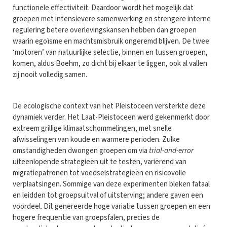
functionele effectiviteit. Daardoor wordt het mogelijk dat
groepen met intensievere samenwerking en strengere interne
regulering betere overlevingskansen hebben dan groepen
waarin egoïsme en machtsmisbruik ongeremd blijven. De twee
‘motoren’ van natuurlijke selectie, binnen en tussen groepen,
komen, aldus Boehm, zo dicht bij elkaar te liggen, ook al vallen
zij nooit volledig samen.
De ecologische context van het Pleistoceen versterkte deze
dynamiek verder. Het Laat-Pleistoceen werd gekenmerkt door
extreem grillige klimaatschommelingen, met snelle
afwisselingen van koude en warmere perioden. Zulke
omstandigheden dwongen groepen om via
trial-and-error
uiteenlopende strategieën uit te testen, variërend van
migratiepatronen tot voedselstrategieën en risicovolle
verplaatsingen. Sommige van deze experimenten bleken fataal
en leidden tot groepsuitval of uitsterving; andere gaven een
voordeel. Dit genereerde hoge variatie tussen groepen en een
hogere frequentie van groepsfalen, precies de