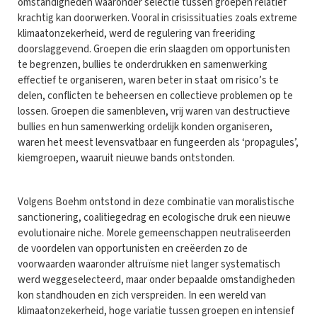
omstandigheden waaronder selectie tussen groepen relatief
krachtig kan doorwerken. Vooral in crisissituaties zoals extreme
klimaatonzekerheid, werd de regulering van freeriding
doorslaggevend. Groepen die erin slaagden om opportunisten
te begrenzen, bullies te onderdrukken en samenwerking
effectief te organiseren, waren beter in staat om risico’s te
delen, conflicten te beheersen en collectieve problemen op te
lossen. Groepen die samenbleven, vrij waren van destructieve
bullies en hun samenwerking ordelijk konden organiseren,
waren het meest levensvatbaar en fungeerden als ‘propagules’,
kiemgroepen, waaruit nieuwe bands ontstonden.
Volgens Boehm ontstond in deze combinatie van moralistische
sanctionering, coalitiegedrag en ecologische druk een nieuwe
evolutionaire niche. Morele gemeenschappen neutraliseerden
de voordelen van opportunisten en creëerden zo de
voorwaarden waaronder altruïsme niet langer systematisch
werd weggeselecteerd, maar onder bepaalde omstandigheden
kon standhouden en zich verspreiden. In een wereld van
klimaatonzekerheid, hoge variatie tussen groepen en intensief