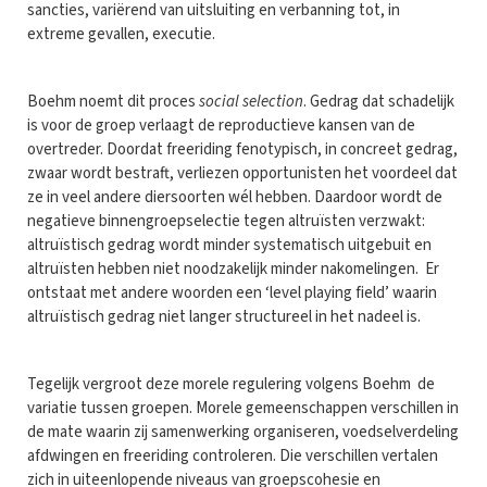
sancties, variërend van uitsluiting en verbanning tot, in
extreme gevallen, executie.
Boehm noemt dit proces
social selection
. Gedrag dat schadelijk
is voor de groep verlaagt de reproductieve kansen van de
overtreder. Doordat freeriding fenotypisch, in concreet gedrag,
zwaar wordt bestraft, verliezen opportunisten het voordeel dat
ze in veel andere diersoorten wél hebben. Daardoor wordt de
negatieve binnengroepselectie tegen altruïsten verzwakt:
altruïstisch gedrag wordt minder systematisch uitgebuit en
altruïsten hebben niet noodzakelijk minder nakomelingen. Er
ontstaat met andere woorden een ‘level playing field’ waarin
altruïstisch gedrag niet langer structureel in het nadeel is.
Tegelijk vergroot deze morele regulering volgens Boehm de
variatie tussen groepen. Morele gemeenschappen verschillen in
de mate waarin zij samenwerking organiseren, voedselverdeling
afdwingen en freeriding controleren. Die verschillen vertalen
zich in uiteenlopende niveaus van groepscohesie en