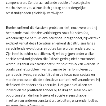
compenseren. Zonder aanvullende sociale of ecologische
mechanismen zou altruïstisch gedrag onder dergelijke
omstandigheden geleidelijk verdwijnen.
Boehm ontkent dit klassieke probleem niet, noch verwerpt hij
bestaande evolutionaire verklaringen zoals
kin selection
,
wederkerigheid of
multilevel selection
. Integendeel, hij vertrekt
expliciet vanuit deze literatuur en erkent dat altruïsme langs
verschillende evolutionaire routes kan worden ondersteund.
Zijn inzet is echter specifieker. Hij wil begrijpen onder welke
sociale omstandigheden altruïstisch gedrag niet structureel
wordt uitgebuit en daardoor
evolutionair stabiel
kan worden. In
plaats van het probleem van altruïsme te herformuleren op
genetisch niveau, verschuift Boehm de focus naar sociale en
morele processen die de selectieve context zelf veranderen. Hij
definieert freeriders ook zeer ruim. Het gaat niet alleen om
individuen die profiteren zonder bij te dragen, maar ook om
opportunisten die hun fysieke of sociale eigenschappen
inzetten om anderen constant uit te buiten, waaronder bullies
en agressieve alfamannen.