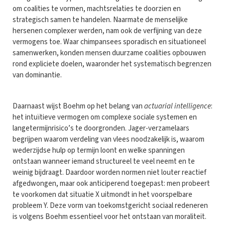
om coalities te vormen, machtsrelaties te doorzien en
strategisch samen te handelen. Naarmate de menselijke
hersenen complexer werden, nam ook de verfijning van deze
vermogens toe. Waar chimpansees sporadisch en situationeel
samenwerken, konden mensen duurzame coalities opbouwen
rond expliciete doelen, waaronder het systematisch begrenzen
van dominantie.
Daarnaast wijst Boehm op het belang van
actuarial intelligence
:
het intuïtieve vermogen om complexe sociale systemen en
langetermijnrisico’s te doorgronden. Jager-verzamelaars
begrijpen waarom verdeling van vlees noodzakelijk is, waarom
wederzijdse hulp op termijn loont en welke spanningen
ontstaan wanneer iemand structureel te veel neemt en te
weinig bijdraagt. Daardoor worden normen niet louter reactief
afgedwongen, maar ook anticiperend toegepast: men probeert
te voorkomen dat situatie X uitmondt in het voorspelbare
probleem Y. Deze vorm van toekomstgericht sociaal redeneren
is volgens Boehm essentieel voor het ontstaan van moraliteit.