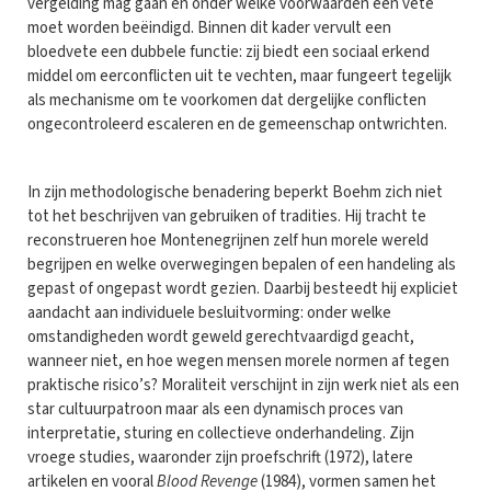
vergelding mag gaan en onder welke voorwaarden een vete
moet worden beëindigd. Binnen dit kader vervult een
bloedvete een dubbele functie: zij biedt een sociaal erkend
middel om eerconflicten uit te vechten, maar fungeert tegelijk
als mechanisme om te voorkomen dat dergelijke conflicten
ongecontroleerd escaleren en de gemeenschap ontwrichten.
In zijn methodologische benadering beperkt Boehm zich niet
tot het beschrijven van gebruiken of tradities. Hij tracht te
reconstrueren hoe Montenegrijnen zelf hun morele wereld
begrijpen en welke overwegingen bepalen of een handeling als
gepast of ongepast wordt gezien. Daarbij besteedt hij expliciet
aandacht aan individuele besluitvorming: onder welke
omstandigheden wordt geweld gerechtvaardigd geacht,
wanneer niet, en hoe wegen mensen morele normen af tegen
praktische risico’s? Moraliteit verschijnt in zijn werk niet als een
star cultuurpatroon maar als een dynamisch proces van
interpretatie, sturing en collectieve onderhandeling. Zijn
vroege studies, waaronder zijn proefschrift (1972), latere
artikelen en vooral
Blood Revenge
(1984), vormen samen het