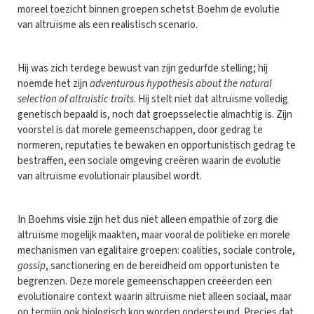
moreel toezicht binnen groepen schetst Boehm de evolutie
van altruïsme als een realistisch scenario.
Hij was zich terdege bewust van zijn gedurfde stelling; hij
noemde het zijn
adventurous hypothesis about the natural
selection of altruistic traits
. Hij stelt niet dat altruïsme volledig
genetisch bepaald is, noch dat groepsselectie almachtig is. Zijn
voorstel is dat morele gemeenschappen, door gedrag te
normeren, reputaties te bewaken en opportunistisch gedrag te
bestraffen, een sociale omgeving creëren waarin de evolutie
van altruïsme evolutionair plausibel wordt.
In Boehms visie zijn het dus niet alleen empathie of zorg die
altruïsme mogelijk maakten, maar vooral de politieke en morele
mechanismen van egalitaire groepen: coalities, sociale controle,
gossip
, sanctionering en de bereidheid om opportunisten te
begrenzen. Deze morele gemeenschappen creëerden een
evolutionaire context waarin altruïsme niet alleen sociaal, maar
op termijn ook biologisch kon worden ondersteund. Precies dat