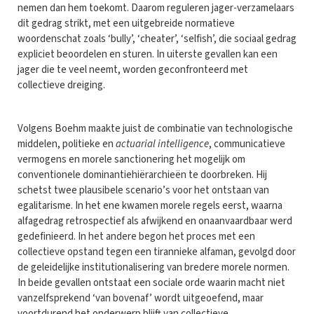
nemen dan hem toekomt. Daarom reguleren jager-verzamelaars
dit gedrag strikt, met een uitgebreide normatieve
woordenschat zoals ‘bully’, ‘cheater’, ‘selfish’, die sociaal gedrag
expliciet beoordelen en sturen. In uiterste gevallen kan een
jager die te veel neemt, worden geconfronteerd met
collectieve dreiging.
Volgens Boehm maakte juist de combinatie van technologische
middelen, politieke en
actuarial intelligence
, communicatieve
vermogens en morele sanctionering het mogelijk om
conventionele dominantiehiërarchieën te doorbreken. Hij
schetst twee plausibele scenario’s voor het ontstaan van
egalitarisme. In het ene kwamen morele regels eerst, waarna
alfagedrag retrospectief als afwijkend en onaanvaardbaar werd
gedefinieerd. In het andere begon het proces met een
collectieve opstand tegen een tirannieke alfaman, gevolgd door
de geleidelijke institutionalisering van bredere morele normen.
In beide gevallen ontstaat een sociale orde waarin macht niet
vanzelfsprekend ‘van bovenaf’ wordt uitgeoefend, maar
voortdurend het onderwerp blijft van collectieve