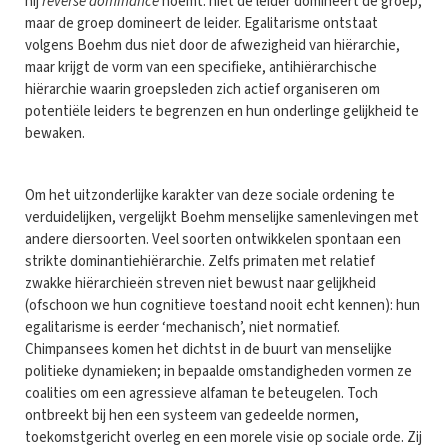
hij
reverse dominance
noemt: niet de leider domineert de groep,
maar de groep domineert de leider. Egalitarisme ontstaat
volgens Boehm dus niet door de afwezigheid van hiërarchie,
maar krijgt de vorm van een specifieke, antihiërarchische
hiërarchie waarin groepsleden zich actief organiseren om
potentiële leiders te begrenzen en hun onderlinge gelijkheid te
bewaken.
Om het uitzonderlijke karakter van deze sociale ordening te
verduidelijken, vergelijkt Boehm menselijke samenlevingen met
andere diersoorten. Veel soorten ontwikkelen spontaan een
strikte dominantiehiërarchie. Zelfs primaten met relatief
zwakke hiërarchieën streven niet bewust naar gelijkheid
(ofschoon we hun cognitieve toestand nooit echt kennen): hun
egalitarisme is eerder ‘mechanisch’, niet normatief.
Chimpansees komen het dichtst in de buurt van menselijke
politieke dynamieken; in bepaalde omstandigheden vormen ze
coalities om een agressieve alfaman te beteugelen. Toch
ontbreekt bij hen een systeem van gedeelde normen,
toekomstgericht overleg en een morele visie op sociale orde. Zij