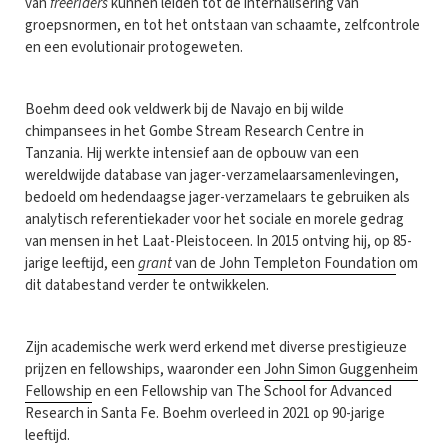
van
freeriders
kunnen leiden tot de internalisering van
groepsnormen, en tot het ontstaan van schaamte, zelfcontrole
en een evolutionair protogeweten.
Boehm deed ook veldwerk bij de Navajo en bij wilde
chimpansees in het Gombe Stream Research Centre in
Tanzania. Hij werkte intensief aan de opbouw van een
wereldwijde database van jager-verzamelaarsamenlevingen,
bedoeld om hedendaagse jager-verzamelaars te gebruiken als
analytisch referentiekader voor het sociale en morele gedrag
van mensen in het Laat-Pleistoceen. In 2015 ontving hij, op 85-
jarige leeftijd, een
grant
van de John Templeton Foundation
om
dit databestand verder te ontwikkelen.
Zijn academische werk werd erkend met diverse prestigieuze
prijzen en fellowships, waaronder een
John Simon Guggenheim
Fellowship
en een Fellowship van The School for Advanced
Research in Santa Fe. Boehm overleed in 2021 op 90-jarige
leeftijd.