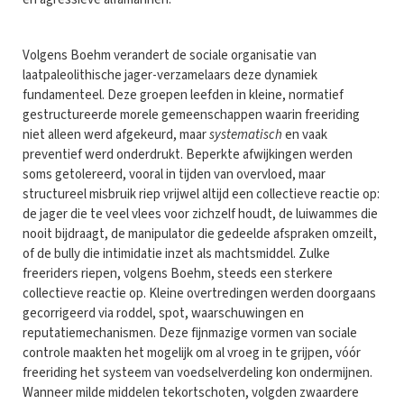
Volgens Boehm verandert de sociale organisatie van
laatpaleolithische jager-verzamelaars deze dynamiek
fundamenteel. Deze groepen leefden in kleine, normatief
gestructureerde morele gemeenschappen waarin freeriding
niet alleen werd afgekeurd, maar
systematisch
en vaak
preventief werd onderdrukt. Beperkte afwijkingen werden
soms getolereerd, vooral in tijden van overvloed, maar
structureel misbruik riep vrijwel altijd een collectieve reactie op:
de jager die te veel vlees voor zichzelf houdt, de luiwammes die
nooit bijdraagt, de manipulator die gedeelde afspraken omzeilt,
of de bully die intimidatie inzet als machtsmiddel. Zulke
freeriders riepen, volgens Boehm, steeds een sterkere
collectieve reactie op. Kleine overtredingen werden doorgaans
gecorrigeerd via roddel, spot, waarschuwingen en
reputatiemechanismen. Deze fijnmazige vormen van sociale
controle maakten het mogelijk om al vroeg in te grijpen, vóór
freeriding het systeem van voedselverdeling kon ondermijnen.
Wanneer milde middelen tekortschoten, volgden zwaardere