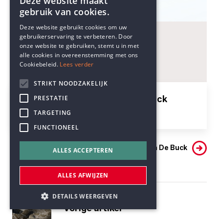
Deze website maakt
gebruik van cookies.
ENGLISH
Deze website gebruikt cookies om uw
gebruikerservaring te verbeteren. Door
DUTCH
onze website te gebruiken, stemt u in met
-
alle cookies in overeenstemming met ons
Cookiebeleid.
Lees verder
STRIKT NOODZAKELIJK
_Lieven Pauwels en Ann De Buck
PRESTATIE
-
TARGETING
FUNCTIONEEL
Meer van Lieven Pauwels en Ann De Buck
ALLES ACCEPTEREN
ALLES AFWIJZEN
DETAILS WEERGEVEN
Vorige artikel