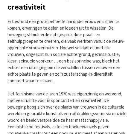
creativiteit
Er bestond een grote behoefte om onder vrouwen samen te
komen, ervaringen te delen en ideeën uit te wisselen. De
beweging stimuleerde dat gesprek door praat- en
zelfhulpgroepen te creëren, die vaak werkten vanuit de nieuw-
opgerichte vrouwenhuizen. Hoewel solidariteit met alle
vrouwen, ongeacht hun sociale achtergrond, gezinssituatie,
kleur, seksuele voorkeur … een basisprincipe was, bleek het
echter een uitdaging om die verschillen tussen vrouwen een
echte plaats te geven en zo’n zusterschap-in-diversiteit
concreet waar te maken.
Het feminisme van de jaren 1970 was eigenzinnig en wervend,
met veel ruimte voor in spontaniteit en creativiteit. De
beweging boog zich over de plaats van vrouwen in de culturele
wereld en gebruikte kunst als een uitdrukkingsvorm: via muziek,
woord en beeld verspreidde ze haar maatschappijvisie.
Feministische festivals, cafés en boekenwinkels gaven
vrouwelijke creativiteit een podium. Van meet af aan was er ook