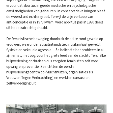
vrijzinnigheid. In afwachting van een wetswijziging, zorgden ze
ervoor dat abortus in goede medische en psychologische
omstandigheden kon gebeuren. In conservatieve kringen bleef
de weerstand echter groot. Terwijl de vrije verkoop van
anticonceptie er in 1973 kwam, werd abortus pas in 1990 deels
uit het strafrecht gehaald.
De feministische beweging doorbrak de stilte rond geweld op
vrouwen, waaronder straatintimidatie, intrafamiliaal geweld,
fysieke en seksuele agressie ... Ze belichtte het probleem in al
zijn ernst, met oog voor het grote leed van de slachtoffers. Elke
hulpverlening ontbrak en dus zorgden feministen zelf voor
opvang en preventie. Ze richtten de eerste
hulpverleningscentra op (vluchthuizen, organisaties als
Vrouwen Tegen Verkrachting) en werkten cursussen
zelfverdediging uit.