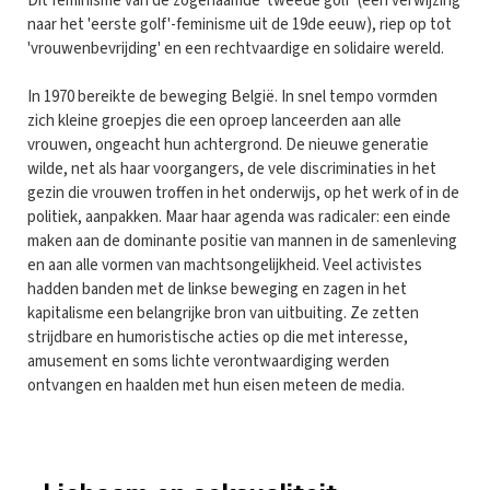
Dit feminisme van de zogenaamde 'tweede golf' (een verwijzing
naar het 'eerste golf'-feminisme uit de 19de eeuw), riep op tot
'vrouwenbevrijding' en een rechtvaardige en solidaire wereld.
In 1970 bereikte de beweging België. In snel tempo vormden
zich kleine groepjes die een oproep lanceerden aan alle
vrouwen, ongeacht hun achtergrond. De nieuwe generatie
wilde, net als haar voorgangers, de vele discriminaties in het
gezin die vrouwen troffen in het onderwijs, op het werk of in de
politiek, aanpakken. Maar haar agenda was radicaler: een einde
maken aan de dominante positie van mannen in de samenleving
en aan alle vormen van machtsongelijkheid. Veel activistes
hadden banden met de linkse beweging en zagen in het
kapitalisme een belangrijke bron van uitbuiting. Ze zetten
strijdbare en humoristische acties op die met interesse,
amusement en soms lichte verontwaardiging werden
ontvangen en haalden met hun eisen meteen de media.