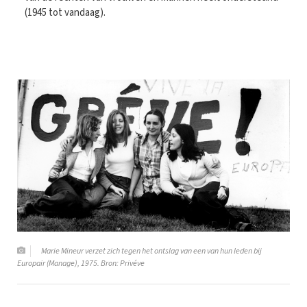
(1945 tot vandaag).
Marie Mineur verzet zich tegen het ontslag van een van hun leden bij
Europair (Manage), 1975. Bron: Privéve