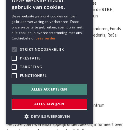
Deze website maakt
Gelijkheid van Vrouwen en Mannen en de Vlaamse
gebruik van cookies.
Gemeenschapscommissie. We danken de VRT en de RTBF
ENGLISH
(Sonuma) voor het ter beschikking stellen van hun
Deze website gebruikt cookies om uw
gebruikerservaring te verbeteren. Door
archiefmateriaal alsook onze Nederlandstalige
DUTCH
onze website te gebruiken, stemt u in met
partnerinstellingen Amsab-ISG, Archiefbank Vlaanderen, Fonds
alle cookies in overeenstemming met ons
Suzan Daniel, het Instituut voor Publieksgeschiedenis, RoSa
Cookiebeleid.
Lees verder
vzw en Ella vzw.
STRIKT NOODZAKELIJK
PRESTATIE
TARGETING
_Het Archief- en
FUNCTIONEEL
Onderzoekscentrum voor
ALLES ACCEPTEREN
Vrouwengeschiedenis
ALLES AFWIJZEN
Het AVG-Carhif is een archief- en onderzoekscentrum
gespecialiseerd in vrouwengeschiedenis en de
DETAILS WEERGEVEN
vrouwenbeweging.
Het AVG voert wetenschappelijk onderzoek uit, informeert over