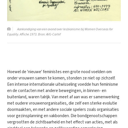
Aankondiging van een avond over lesbianisme bij Women Overseas for
Equality. Affiche 1973. Bron: AVG-Carhif
Hoewel de 'nieuwe' feministes een grote nood voelden om
onder vrouwen samen te komen, stonden ze niet op zichzelf.
Een intense internationale uitwisseling voedde hun feminisme
en de contacten met andere bewegingen, in binnen- en
buitenland, waren talrijk. Van meet af aan was er samenwerking
met oudere vrouwenorganisaties, die zelf een sterke evolutie
doormaakten, en met andere sociale spelers zoals organisaties
voor gezinsplanning en vakbonden. Die bondgenootschappen
vergrootten de zichtbaarheid en het effect van acties, met als