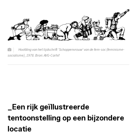
Hoofding van het tijdschrift 'Schoppenvrouw' van de fem-soc (feminisme-
socialisme), 1978. Bron: AVG-Carhif
_Een rijk geïllustreerde
tentoonstelling op een bijzondere
locatie