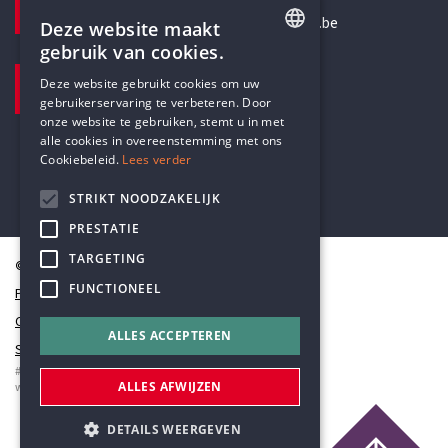
secretariaat@humanistischverbond.be
Deze website maakt
gebruik van cookies.
BEZOEKADRES
ENGLISH
Deze website gebruikt cookies om uw
Pottenbrug 4
gebruikerservaring te verbeteren. Door
DUTCH
Antwerpen, 2000
onze website te gebruiken, stemt u in met
alle cookies in overeenstemming met ons
Cookiebeleid.
Lees verder
STRIKT NOODZAKELIJK
PRESTATIE
TARGETING
© Humanistisch Verbond 2026
FUNCTIONEEL
Privacy
Cookiestatement
ALLES ACCEPTEREN
Sitemap
#codedwithlove by
Codelines
ALLES AFWIJZEN
webapplicaties
,
mobiele apps
&
maatwerk websites
DETAILS WEERGEVEN