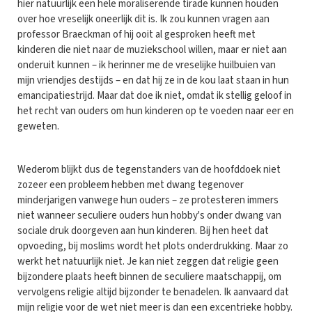
hier natuurlijk een hele moraliserende tirade kunnen houden
over hoe vreselijk oneerlijk dit is. Ik zou kunnen vragen aan
professor Braeckman of hij ooit al gesproken heeft met
kinderen die niet naar de muziekschool willen, maar er niet aan
onderuit kunnen – ik herinner me de vreselijke huilbuien van
mijn vriendjes destijds – en dat hij ze in de kou laat staan in hun
emancipatiestrijd. Maar dat doe ik niet, omdat ik stellig geloof in
het recht van ouders om hun kinderen op te voeden naar eer en
geweten.
Wederom blijkt dus de tegenstanders van de hoofddoek niet
zozeer een probleem hebben met dwang tegenover
minderjarigen vanwege hun ouders – ze protesteren immers
niet wanneer seculiere ouders hun hobby's onder dwang van
sociale druk doorgeven aan hun kinderen. Bij hen heet dat
opvoeding, bij moslims wordt het plots onderdrukking. Maar zo
werkt het natuurlijk niet. Je kan niet zeggen dat religie geen
bijzondere plaats heeft binnen de seculiere maatschappij, om
vervolgens religie altijd bijzonder te benadelen. Ik aanvaard dat
mijn religie voor de wet niet meer is dan een excentrieke hobby.