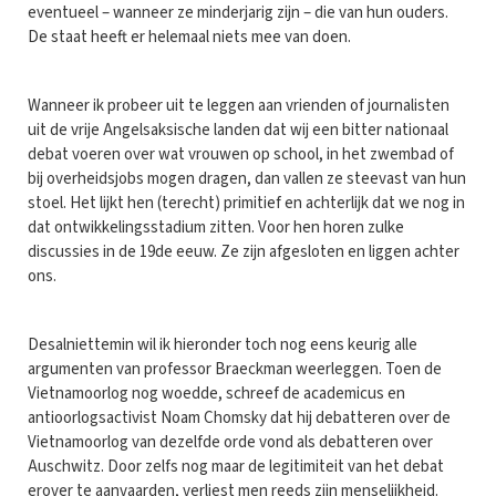
eventueel – wanneer ze minderjarig zijn – die van hun ouders.
De staat heeft er helemaal niets mee van doen.
Wanneer ik probeer uit te leggen aan vrienden of journalisten
uit de vrije Angelsaksische landen dat wij een bitter nationaal
debat voeren over wat vrouwen op school, in het zwembad of
bij overheidsjobs mogen dragen, dan vallen ze steevast van hun
stoel. Het lijkt hen (terecht) primitief en achterlijk dat we nog in
dat ontwikkelingsstadium zitten. Voor hen horen zulke
discussies in de 19de eeuw. Ze zijn afgesloten en liggen achter
ons.
Desalniettemin wil ik hieronder toch nog eens keurig alle
argumenten van professor Braeckman weerleggen. Toen de
Vietnamoorlog nog woedde, schreef de academicus en
antioorlogsactivist Noam Chomsky dat hij debatteren over de
Vietnamoorlog van dezelfde orde vond als debatteren over
Auschwitz. Door zelfs nog maar de legitimiteit van het debat
erover te aanvaarden, verliest men reeds zijn menselijkheid.