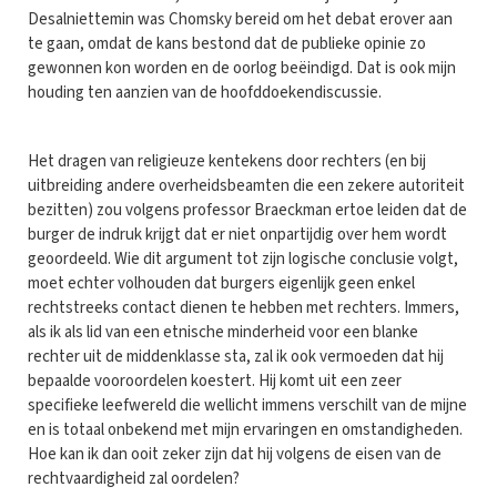
Desalniettemin was Chomsky bereid om het debat erover aan
te gaan, omdat de kans bestond dat de publieke opinie zo
gewonnen kon worden en de oorlog beëindigd. Dat is ook mijn
houding ten aanzien van de hoofddoekendiscussie.
Het dragen van religieuze kentekens door rechters (en bij
uitbreiding andere overheidsbeamten die een zekere autoriteit
bezitten) zou volgens professor Braeckman ertoe leiden dat de
burger de indruk krijgt dat er niet onpartijdig over hem wordt
geoordeeld. Wie dit argument tot zijn logische conclusie volgt,
moet echter volhouden dat burgers eigenlijk geen enkel
rechtstreeks contact dienen te hebben met rechters. Immers,
als ik als lid van een etnische minderheid voor een blanke
rechter uit de middenklasse sta, zal ik ook vermoeden dat hij
bepaalde vooroordelen koestert. Hij komt uit een zeer
specifieke leefwereld die wellicht immens verschilt van de mijne
en is totaal onbekend met mijn ervaringen en omstandigheden.
Hoe kan ik dan ooit zeker zijn dat hij volgens de eisen van de
rechtvaardigheid zal oordelen?