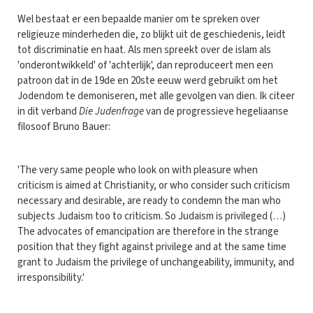
Wel bestaat er een bepaalde manier om te spreken over
religieuze minderheden die, zo blijkt uit de geschiedenis, leidt
tot discriminatie en haat. Als men spreekt over de islam als
'onderontwikkeld' of 'achterlijk', dan reproduceert men een
patroon dat in de 19de en 20ste eeuw werd gebruikt om het
Jodendom te demoniseren, met alle gevolgen van dien. Ik citeer
in dit verband
Die Judenfrage
van de progressieve hegeliaanse
filosoof Bruno Bauer:
'The very same people who look on with pleasure when
criticism is aimed at Christianity, or who consider such criticism
necessary and desirable, are ready to condemn the man who
subjects Judaism too to criticism. So Judaism is privileged (…)
The advocates of emancipation are therefore in the strange
position that they fight against privilege and at the same time
grant to Judaism the privilege of unchangeability, immunity, and
irresponsibility.'