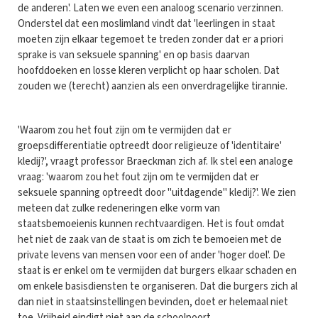
de anderen'. Laten we even een analoog scenario verzinnen.
Onderstel dat een moslimland vindt dat 'leerlingen in staat
moeten zijn elkaar tegemoet te treden zonder dat er a priori
sprake is van seksuele spanning' en op basis daarvan
hoofddoeken en losse kleren verplicht op haar scholen. Dat
zouden we (terecht) aanzien als een onverdragelijke tirannie.
'Waarom zou het fout zijn om te vermijden dat er
groepsdifferentiatie optreedt door religieuze of 'identitaire'
kledij?', vraagt professor Braeckman zich af. Ik stel een analoge
vraag: 'waarom zou het fout zijn om te vermijden dat er
seksuele spanning optreedt door "uitdagende" kledij?'. We zien
meteen dat zulke redeneringen elke vorm van
staatsbemoeienis kunnen rechtvaardigen. Het is fout omdat
het niet de zaak van de staat is om zich te bemoeien met de
private levens van mensen voor een of ander 'hoger doel'. De
staat is er enkel om te vermijden dat burgers elkaar schaden en
om enkele basisdiensten te organiseren. Dat die burgers zich al
dan niet in staatsinstellingen bevinden, doet er helemaal niet
toe. Vrijheid eindigt niet aan de schoolpoort.