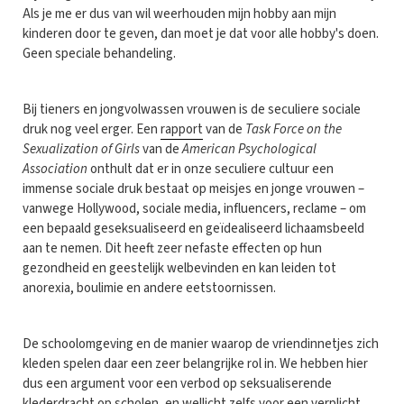
Als je me er dus van wil weerhouden mijn hobby aan mijn
kinderen door te geven, dan moet je dat voor alle hobby's doen.
Geen speciale behandeling.
Bij tieners en jongvolwassen vrouwen is de seculiere sociale
druk nog veel erger. Een
rapport
van de
Task Force on the
Sexualization of Girls
van de
American Psychological
Association
onthult dat er in onze seculiere cultuur een
immense sociale druk bestaat op meisjes en jonge vrouwen –
vanwege Hollywood, sociale media, influencers, reclame – om
een bepaald geseksualiseerd en geïdealiseerd lichaamsbeeld
aan te nemen. Dit heeft zeer nefaste effecten op hun
gezondheid en geestelijk welbevinden en kan leiden tot
anorexia, boulimie en andere eetstoornissen.
De schoolomgeving en de manier waarop de vriendinnetjes zich
kleden spelen daar een zeer belangrijke rol in. We hebben hier
dus een argument voor een verbod op seksualiserende
klederdracht op scholen, en wellicht zelfs voor een verplicht