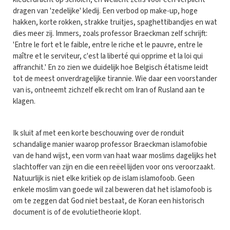
dragen van 'zedelijke' kledij. Een verbod op make-up, hoge
hakken, korte rokken, strakke truitjes, spaghettibandjes en wat
dies meer zij. Immers, zoals professor Braeckman zelf schrijft:
'Entre le fort et le faible, entre le riche et le pauvre, entre le
maître et le serviteur, c'est la liberté qui opprime et la loi qui
affranchit.' En zo zien we duidelijk hoe Belgisch étatisme leidt
tot de meest onverdragelijke tirannie. Wie daar een voorstander
van is, ontneemt zichzelf elk recht om Iran of Rusland aan te
klagen.
Ik sluit af met een korte beschouwing over de ronduit
schandalige manier waarop professor Braeckman islamofobie
van de hand wijst, een vorm van haat waar moslims dagelijks het
slachtoffer van zijn en die een reëel lijden voor ons veroorzaakt.
Natuurlijk is niet elke kritiek op de islam islamofoob. Geen
enkele moslim van goede wil zal beweren dat het islamofoob is
om te zeggen dat God niet bestaat, de Koran een historisch
document is of de evolutietheorie klopt.