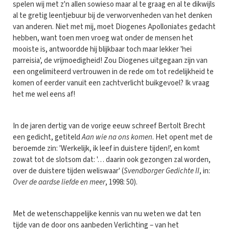
spelen wij met z'n allen sowieso maar al te graag en al te dikwijls
al te gretig leentjebuur bij de verworvenheden van het denken
van anderen. Niet met mij, moet Diogenes Apolloniates gedacht
hebben, want toen men vroeg wat onder de mensen het
mooiste is, antwoordde hij blijkbaar toch maar lekker 'hei
parreisia', de vrijmoedigheid! Zou Diogenes uitgegaan zijn van
een ongelimiteerd vertrouwen in de rede om tot redelijkheid te
komen of eerder vanuit een zachtverlicht buikgevoel? Ik vraag
het me wel eens af!
In de jaren dertig van de vorige eeuw schreef Bertolt Brecht
een gedicht, getiteld
Aan wie na ons komen
. Het opent met de
beroemde zin: 'Werkelijk, ik leef in duistere tijden!', en komt
zowat tot de slotsom dat: '… daarin ook gezongen zal worden,
over de duistere tijden weliswaar' (
Svendborger Gedichte II
, in:
Over de aardse liefde en meer
, 1998: 50).
Met de wetenschappelijke kennis van nu weten we dat ten
tijde van de door ons aanbeden Verlichting – van het