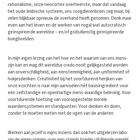
rationalisme, onze neocortex overheerste, maar dat vandaag
het oude limbische systeem, ons zoogdierenbrein zeg maar, bij
velen blijkbaar opnieuw de overhand heeft genomen. Denk maar
even aan het leven en de werken van nogal wat autocratisch
geïnspireerde wereldse – en/of godsdienstig geïnspireerde
boegbeelden.
In mijn eigen lezing van het hoe en het waarom van ons mens-
zijn kan en mag dit wereldse credo nooit gelijkgesteld worden
aan onverschilligheid, aan eenstemmigheid, aan uniformiteit of
hokjesdenken. Creativiteit bij het voortdurend herijken van
onze inzichten is naar mijn aanvoelen hét basisingredient voor
een zelfstandige en openhartige mens-waardige beleving. Voor
voortdurende toetsing van vooropgestelde morele
waardensystemen en standpunten. Voor denken én doen,
zonder te moeten meten met de ogen van de anderen.
Werken aan jezelf is mijns inziens dan ook het uitgelezen labo
om de eigen opinies over een steeds breder uitdijende wereld