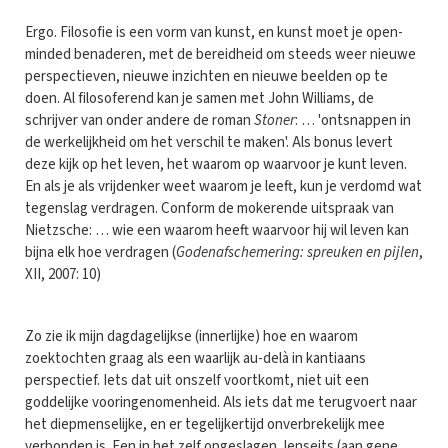
Ergo. Filosofie is een vorm van kunst, en kunst moet je open-
minded benaderen, met de bereidheid om steeds weer nieuwe
perspectieven, nieuwe inzichten en nieuwe beelden op te
doen. Al filosoferend kan je samen met John Williams, de
schrijver van onder andere de roman
Stoner
: … 'ontsnappen in
de werkelijkheid om het verschil te maken'. Als bonus levert
deze kijk op het leven, het waarom op waarvoor je kunt leven.
En als je als vrijdenker weet waarom je leeft, kun je verdomd wat
tegenslag verdragen. Conform de mokerende uitspraak van
Nietzsche: … wie een waarom heeft waarvoor hij wil leven kan
bijna elk hoe verdragen (
Godenafschemering: spreuken en pijlen
,
XII, 2007: 10)
Zo zie ik mijn dagdagelijkse (innerlijke) hoe en waarom
zoektochten graag als een waarlijk au-delà in kantiaans
perspectief. Iets dat uit onszelf voortkomt, niet uit een
goddelijke vooringenomenheid. Als iets dat me terugvoert naar
het diepmenselijke, en er tegelijkertijd onverbrekelijk mee
verbonden is. Een in het zelf opgeslagen Jenseits (aan gene