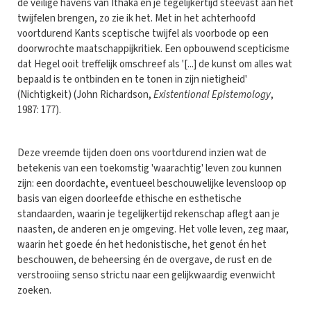
de veilige havens van Ithaka en je tegelijkertijd steevast aan het
twijfelen brengen, zo zie ik het. Met in het achterhoofd
voortdurend Kants sceptische twijfel als voorbode op een
doorwrochte maatschappijkritiek. Een opbouwend scepticisme
dat Hegel ooit treffelijk omschreef als '[...] de kunst om alles wat
bepaald is te ontbinden en te tonen in zijn nietigheid'
(Nichtigkeit) (John Richardson,
Existentional Epistemology
,
1987: 177).
Deze vreemde tijden doen ons voortdurend inzien wat de
betekenis van een toekomstig 'waarachtig' leven zou kunnen
zijn: een doordachte, eventueel beschouwelijke levensloop op
basis van eigen doorleefde ethische en esthetische
standaarden, waarin je tegelijkertijd rekenschap aflegt aan je
naasten, de anderen en je omgeving. Het volle leven, zeg maar,
waarin het goede én het hedonistische, het genot én het
beschouwen, de beheersing én de overgave, de rust en de
verstrooiing senso strictu naar een gelijkwaardig evenwicht
zoeken.