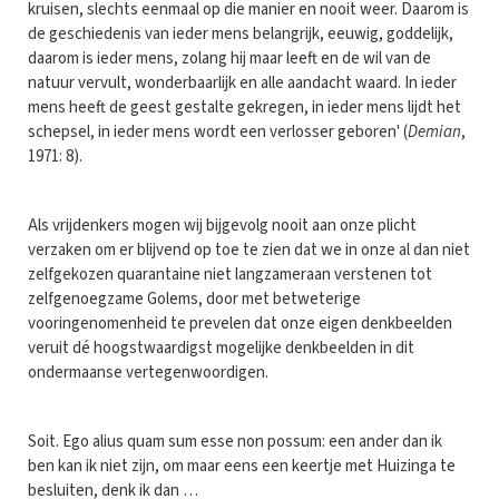
kruisen, slechts eenmaal op die manier en nooit weer. Daarom is
de geschiedenis van ieder mens belangrijk, eeuwig, goddelijk,
daarom is ieder mens, zolang hij maar leeft en de wil van de
natuur vervult, wonderbaarlijk en alle aandacht waard. In ieder
mens heeft de geest gestalte gekregen, in ieder mens lijdt het
schepsel, in ieder mens wordt een verlosser geboren' (
Demian
,
1971: 8).
Als vrijdenkers mogen wij bijgevolg nooit aan onze plicht
verzaken om er blijvend op toe te zien dat we in onze al dan niet
zelfgekozen quarantaine niet langzameraan verstenen tot
zelfgenoegzame Golems, door met betweterige
vooringenomenheid te prevelen dat onze eigen denkbeelden
veruit dé hoogstwaardigst mogelijke denkbeelden in dit
ondermaanse vertegenwoordigen.
Soit. Ego alius quam sum esse non possum: een ander dan ik
ben kan ik niet zijn, om maar eens een keertje met Huizinga te
besluiten, denk ik dan …