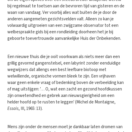
bij regelmaat te toetsen aan de bevroren tijd van gisteren en de
waan van vandaag. Ver voorbij alles wat buiten de je door de
anderen aangemeten gezichtsvelden valt. Alleen zo kan je
volwaardig uitgroeien van een zwijgzame observator tot een
welbespraakte gids bij een rondleiding doorheen het je bij
geboorte toevertrouwde aanvankelijke Huis der Onbekenden.
Een nieuwe thuis die je ooit voorkwam als niets meer dan een
grillig gevormd gangenstelsel, een labyrint zonder eenduidige
wegwijzers dat allengs een best leefbare biotoop met
welwillende, organische vormen bleek te zijn. Een vrijhaven
waar geen enkele vraag of bedenking boven de verbeelding kan
of mag uitstijgen: '… O, wat een zacht en gezond hoofdkussen
zijn onwetendhed en gebrek aan nieuwsgierigheid om een
helder hoofd op te rusten te leggen' (Michel de Montaigne,
Essais
, III, 1965: 13).
Mens zijn onder de mensen moet je dankbaar laten dromen van