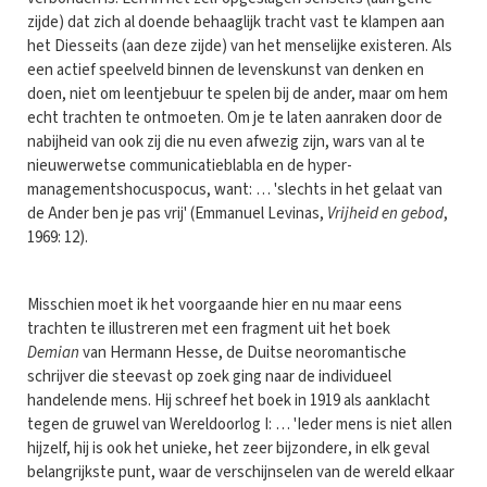
zijde) dat zich al doende behaaglijk tracht vast te klampen aan
het Diesseits (aan deze zijde) van het menselijke existeren. Als
een actief speelveld binnen de levenskunst van denken en
doen, niet om leentjebuur te spelen bij de ander, maar om hem
echt trachten te ontmoeten. Om je te laten aanraken door de
nabijheid van ook zij die nu even afwezig zijn, wars van al te
nieuwerwetse communicatieblabla en de hyper-
managementshocuspocus, want: … 'slechts in het gelaat van
de Ander ben je pas vrij' (Emmanuel Levinas,
Vrijheid en gebod
,
1969: 12).
Misschien moet ik het voorgaande hier en nu maar eens
trachten te illustreren met een fragment uit het boek
Demian
van Hermann Hesse, de Duitse neoromantische
schrijver die steevast op zoek ging naar de individueel
handelende mens. Hij schreef het boek in 1919 als aanklacht
tegen de gruwel van Wereldoorlog I: … 'Ieder mens is niet allen
hijzelf, hij is ook het unieke, het zeer bijzondere, in elk geval
belangrijkste punt, waar de verschijnselen van de wereld elkaar