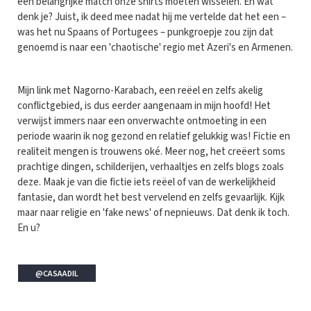
een belangrijke match onze shirts moeten wisselen. En wat
denk je? Juist, ik deed mee nadat hij me vertelde dat het een –
was het nu Spaans of Portugees – punkgroepje zou zijn dat
genoemd is naar een 'chaotische' regio met Azeri's en Armenen.
Mijn link met Nagorno-Karabach, een reëel en zelfs akelig
conflictgebied, is dus eerder aangenaam in mijn hoofd! Het
verwijst immers naar een onverwachte ontmoeting in een
periode waarin ik nog gezond en relatief gelukkig was! Fictie en
realiteit mengen is trouwens oké. Meer nog, het creëert soms
prachtige dingen, schilderijen, verhaaltjes en zelfs blogs zoals
deze. Maak je van die fictie iets reëel of van de werkelijkheid
fantasie, dan wordt het best vervelend en zelfs gevaarlijk. Kijk
maar naar religie en 'fake news' of nepnieuws. Dat denk ik toch.
En u?
@CASAADIL