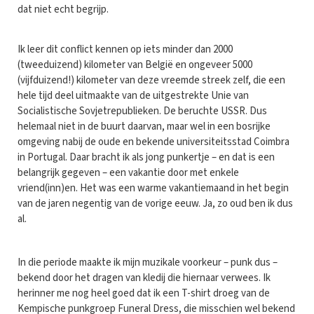
dat niet echt begrijp.
Ik leer dit conflict kennen op iets minder dan 2000
(tweeduizend) kilometer van België en ongeveer 5000
(vijfduizend!) kilometer van deze vreemde streek zelf, die een
hele tijd deel uitmaakte van de uitgestrekte Unie van
Socialistische Sovjetrepublieken. De beruchte USSR. Dus
helemaal niet in de buurt daarvan, maar wel in een bosrijke
omgeving nabij de oude en bekende universiteitsstad Coimbra
in Portugal. Daar bracht ik als jong punkertje – en dat is een
belangrijk gegeven – een vakantie door met enkele
vriend(inn)en. Het was een warme vakantiemaand in het begin
van de jaren negentig van de vorige eeuw. Ja, zo oud ben ik dus
al.
In die periode maakte ik mijn muzikale voorkeur – punk dus –
bekend door het dragen van kledij die hiernaar verwees. Ik
herinner me nog heel goed dat ik een T-shirt droeg van de
Kempische punkgroep Funeral Dress, die misschien wel bekend