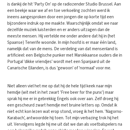
is dankij de hit 'Party On' op de radiozender Studio Brussel. Aan
een beekje waar we af en toe verkoeling zochten werd ik
ineens aangesproken door een jongen die op korte tijd een
bijzondere indruk op me maakte. Waarschijnlijk omdat we naar
dezelfde muziek luisterden en er anders uitzagen dan de
meeste mensen. Hij vertelde me onder andere dat hij in (het
Spaanse) Tenerife woonde. In mijn hoofd is er maar één land,
namelijk dat van de mens. De verdeling van dat mensenland is
artificieel: een Belgische punker met Marokkaanse ouders die in
Portugal 'dikke vriendjes' wordt met een Spanjaard uit de
Canarische Eilanden, is dus 'gewoon' of 'normaal' voor me.
Niet alleen viel het me op dat hij de hele tijd keek naar mijn
hemdje (wit met in het zwart 'Free beer for the punx') maar
sprak hij me er in gebrekkig Engels ook over aan. Zelf droeg hij
een gescheurd zwart hemdje met bruine letters op. Omdat ik
niet echt kon lezen wat erop stond, vroeg ik het hem. 'Nagorno-
Karabach', antwoordde hij toen. Tot mijn verbazing trok hij het
uit. Vervolgens legde hij me uit dat we dan als voetbalspelers na