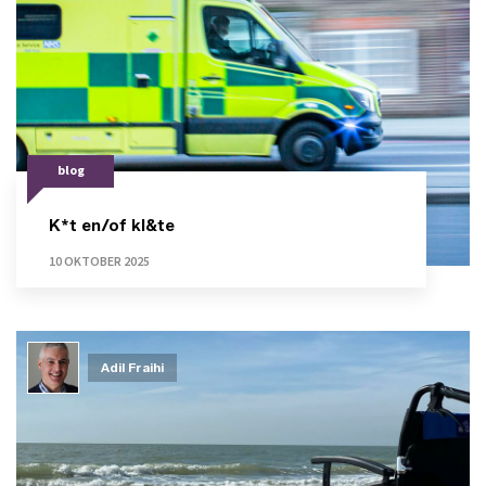
blog
K*t en/of kl&te
10 OKTOBER 2025
Adil Fraihi