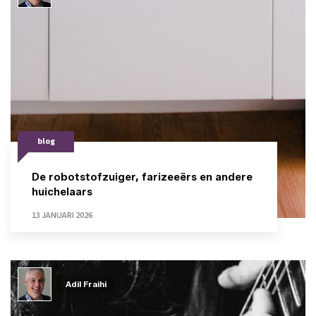
blog
De robotstofzuiger, farizeeërs en andere
huichelaars
13 JANUARI 2026
Adil Fraihi