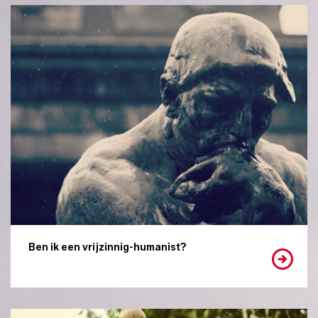
Ben ik een vrijzinnig-humanist?