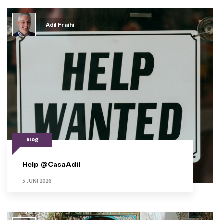
Adil Fraihi
blog
Help @CasaAdil
5 JUNI 2026