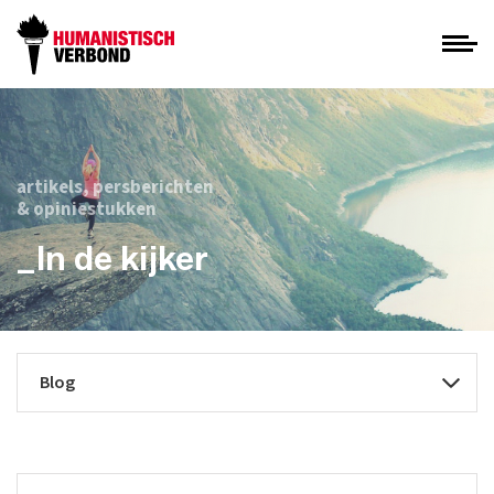
artikels, persberichten
& opiniestukken
_In de kijker