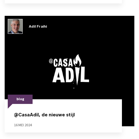
Adil Fraihi
blog
@CasaAdil, de nieuwe stijl
16 MEI 2024