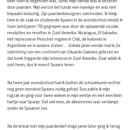
keer toen ik negentien was. Sinds mijn tiende was ik bezeten
door paarden. Mijn eerste lief runde een manège en was niet
bepaald reislustig. Zijn paardenbesognes volstonden. Ik hielp
hem in de zaak en studeerde Spaans in de avondschool omdat ik
toen (eind jaren '70) gegrepen was door de oplaaiende sociale
revoluties en revoltes in Zuid-Amerika: Nicaragua, El Salvador,
het repressieve Pinochet-regime in Chili, de kolonels in
Argentinië en in andere staten … Enkele jaren eerder had ik
De
aderlating van een continent
van Eduardo Galeano gelezen en
dat boek triggerde mijn interesse in Zuid-Amerika. Daar wilde ik
ooit heen, dus ik moest Spaans leren.
Na twee jaar avondschool had ik buiten de schoolmuren echter
nog geen mondvol Spaans nodig gehad. Dus pakte ik mijn
rugzak en ging voor twee weken in mijn eentje en met een klein
hartje naar Spanje. Dat viel mee, de alleenvrees was verdampt
onder de Spaanse zon.
Na de breuk met mijn paardenlief enige jaren later ging ik terug