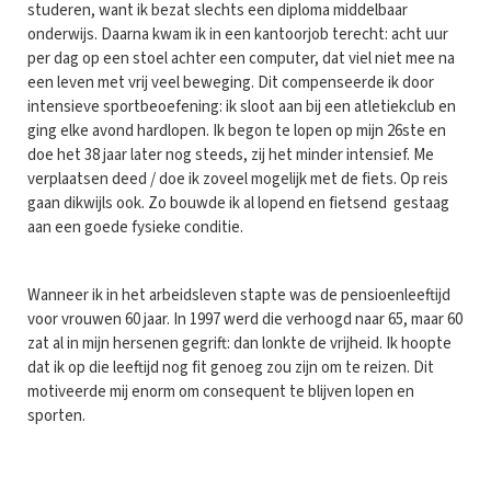
studeren, want ik bezat slechts een diploma middelbaar
onderwijs. Daarna kwam ik in een kantoorjob terecht: acht uur
per dag op een stoel achter een computer, dat viel niet mee na
een leven met vrij veel beweging. Dit compenseerde ik door
intensieve sportbeoefening: ik sloot aan bij een atletiekclub en
ging elke avond hardlopen. Ik begon te lopen op mijn 26ste en
doe het 38 jaar later nog steeds, zij het minder intensief. Me
verplaatsen deed / doe ik zoveel mogelijk met de fiets. Op reis
gaan dikwijls ook. Zo bouwde ik al lopend en fietsend gestaag
aan een goede fysieke conditie.
Wanneer ik in het arbeidsleven stapte was de pensioenleeftijd
voor vrouwen 60 jaar. In 1997 werd die verhoogd naar 65, maar 60
zat al in mijn hersenen gegrift: dan lonkte de vrijheid. Ik hoopte
dat ik op die leeftijd nog fit genoeg zou zijn om te reizen. Dit
motiveerde mij enorm om consequent te blijven lopen en
sporten.