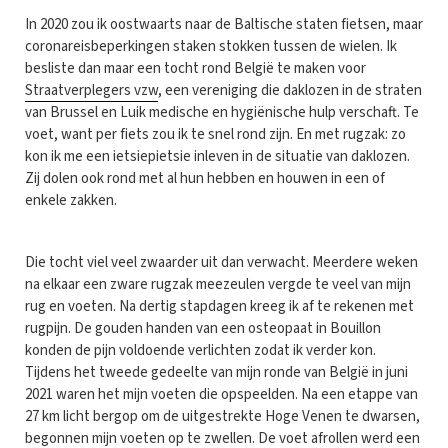
In 2020 zou ik oostwaarts naar de Baltische staten fietsen, maar
coronareisbeperkingen staken stokken tussen de wielen. Ik
besliste dan maar een tocht rond België te maken voor
Straatverplegers vzw
, een vereniging die daklozen in de straten
van Brussel en Luik medische en hygiënische hulp verschaft. Te
voet, want per fiets zou ik te snel rond zijn. En met rugzak: zo
kon ik me een ietsiepietsie inleven in de situatie van daklozen.
Zij dolen ook rond met al hun hebben en houwen in een of
enkele zakken.
Die tocht viel veel zwaarder uit dan verwacht. Meerdere weken
na elkaar een zware rugzak meezeulen vergde te veel van mijn
rug en voeten. Na dertig stapdagen kreeg ik af te rekenen met
rugpijn. De gouden handen van een osteopaat in Bouillon
konden de pijn voldoende verlichten zodat ik verder kon.
Tijdens het tweede gedeelte van mijn ronde van België in juni
2021 waren het mijn voeten die opspeelden. Na een etappe van
27 km licht bergop om de uitgestrekte Hoge Venen te dwarsen,
begonnen mijn voeten op te zwellen. De voet afrollen werd een