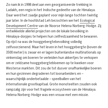
Zo nam ik in 1998 deel aan een georganiseerde trekking in
Ladakh, een regio in het Indische gedeelte van de Himalaya.
Daar werd het zaadje geplant voor mijn lange tochten twintig
jaar later. In de hoofdstad Leh bezochten we het
Ecological
Development Centre
van de Noorse Helena Norberg-Hodge. Zij
ontwikkelde allerlei projecten om de lokale bevolking in
Himalaya-dorpjes te helpen hun zelfredzaamheid te bewaren.
Op rijst na was de hooggebergtebevolking volledig
zelfvoorzienend. Maar het leven in het hooggebergte (boven de
3500 meter) is zwaar en er lagen buitenlandse multinationals op
vinkenslag om boeren te verleiden hun akkertjes te verkopen
om er zeldzame hooggebergtebloemen op te kweken voor
Westerse markten. Dit zou de tot dusver onafhankelijke boeren
en hun gezinnen degraderen tot loonarbeiders en –
waarschijnlijk onderbetaalde – speelballen van het
internationale grootkapitaal. Grote monoteelten zouden ook
rampzalig zijn voor het fragiele ecosysteem van de Himalaya.
Helena Norberg-Hodge was een vrouw met een missie.