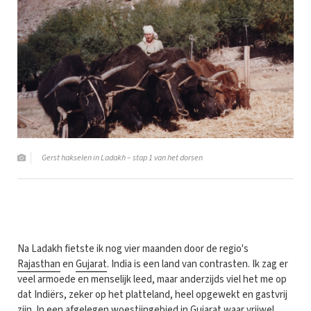
Gerst hakselen in Ladakh – stap 1 van het dorsen
Na Ladakh fietste ik nog vier maanden door de regio's
Rajasthan
en
Gujarat
. India is een land van contrasten. Ik zag er
veel armoede en menselijk leed, maar anderzijds viel het me op
dat Indiërs, zeker op het platteland, heel opgewekt en gastvrij
zijn. In een afgelegen woestijngebied in Gujarat waar vrijwel