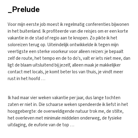
_Prelude
Voor mijn eerste job moest ik regelmatig conferenties bijwonen
in het buitenland. Ik profiteerde van die reisjes om er een korte
vakantie in de stad of regio aan te knopen. Zo pikte ik het
soloreizen terug op. Uiteindelijk ontwikkelde ik tegen mijn
veertigste een sterke voorkeur voor alleen reizen: je bepaalt
zelf de route, het tempo en de to do's, valt er iets niet mee, dan
ligt de blaam uitsluitend bij jezelf, alleen maak je makkelijker
contact met locals, je komt beter los van thuis, je vindt meer
rust in het hoofd …
Ik had maar vier weken vakantie per jaar, dus lange tochten
zaten er niet in. Die schaarse weken spendeerde ik liefst in het
hooggebergte: de overweldigende natuur trok me, de stilte,
het overleven met minimale middelen onderweg, de fysieke
uitdaging, de euforie van de top …