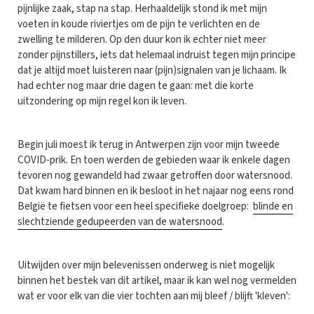
pijnlijke zaak, stap na stap. Herhaaldelijk stond ik met mijn
voeten in koude riviertjes om de pijn te verlichten en de
zwelling te milderen. Op den duur kon ik echter niet meer
zonder pijnstillers, iets dat helemaal indruist tegen mijn principe
dat je altijd moet luisteren naar (pijn)signalen van je lichaam. Ik
had echter nog maar drie dagen te gaan: met die korte
uitzondering op mijn regel kon ik leven.
Begin juli moest ik terug in Antwerpen zijn voor mijn tweede
COVID-prik. En toen werden de gebieden waar ik enkele dagen
tevoren nog gewandeld had zwaar getroffen door watersnood.
Dat kwam hard binnen en ik besloot in het najaar nog eens rond
België te fietsen voor een heel specifieke doelgroep:
blinde en
slechtziende gedupeerden van de watersnood
.
Uitwijden over mijn belevenissen onderweg is niet mogelijk
binnen het bestek van dit artikel, maar ik kan wel nog vermelden
wat er voor elk van die vier tochten aan mij bleef / blijft 'kleven':