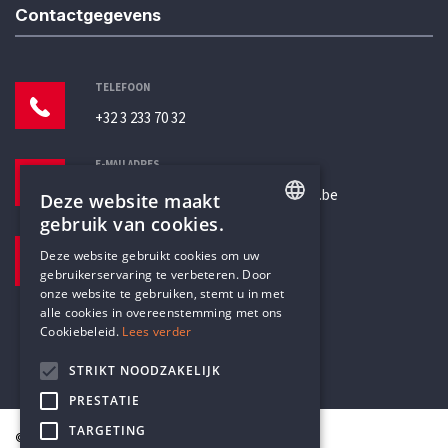
Contactgegevens
TELEFOON
+32 3 233 70 32
E-MAILADRES
secretariaat@humanistischverbond.be
Deze website maakt
gebruik van cookies.
BEZOEKADRES
ENGLISH
Deze website gebruikt cookies om uw
Pottenbrug 4
gebruikerservaring te verbeteren. Door
DUTCH
Antwerpen, 2000
onze website te gebruiken, stemt u in met
alle cookies in overeenstemming met ons
Cookiebeleid.
Lees verder
STRIKT NOODZAKELIJK
PRESTATIE
TARGETING
© Humanistisch Verbond 2026