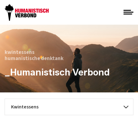
kwintessens
humanistische denktank
_Humanistisch Verbond