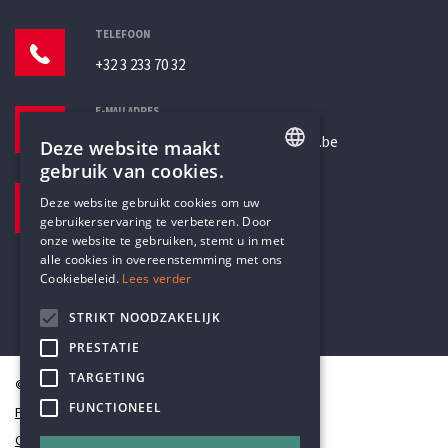
TELEFOON
+32 3 233 70 32
E-MAILADRES
secretariaat@humanistischverbond.be
Deze website maakt
gebruik van cookies.
BEZOEKADRES
ENGLISH
Deze website gebruikt cookies om uw
Pottenbrug 4
gebruikerservaring te verbeteren. Door
DUTCH
Antwerpen, 2000
onze website te gebruiken, stemt u in met
alle cookies in overeenstemming met ons
Cookiebeleid.
Lees verder
STRIKT NOODZAKELIJK
PRESTATIE
TARGETING
© Humanistisch Verbond 2026
FUNCTIONEEL
Privacy
Cookiestatement