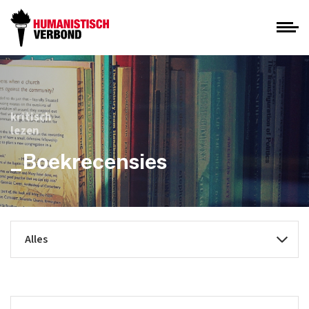
kritisch
lezen
_Boekrecensies