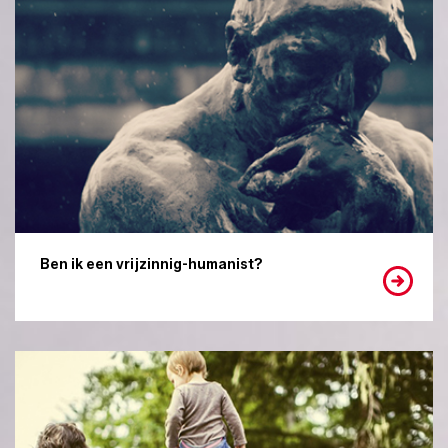
Ben ik een vrijzinnig-humanist?