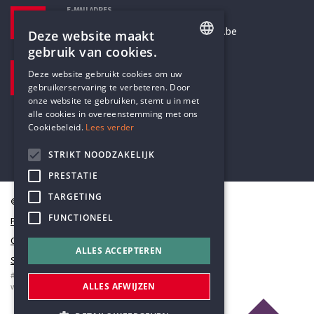
E-MAILADRES
secretariaat@humanistischverbond.be
Deze website maakt
gebruik van cookies.
BEZOEKADRES
ENGLISH
Deze website gebruikt cookies om uw
Pottenbrug 4
gebruikerservaring te verbeteren. Door
DUTCH
Antwerpen, 2000
onze website te gebruiken, stemt u in met
alle cookies in overeenstemming met ons
Cookiebeleid.
Lees verder
STRIKT NOODZAKELIJK
PRESTATIE
TARGETING
© Humanistisch Verbond 2026
FUNCTIONEEL
Privacy
Cookiestatement
ALLES ACCEPTEREN
Sitemap
#codedwithlove by
Codelines
ALLES AFWIJZEN
webapplicaties
,
mobiele apps
&
maatwerk websites