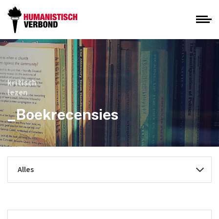
kritisch
lezen
_Boekrecensies