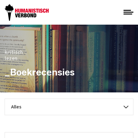
kritisch
lezen
_Boekrecensies