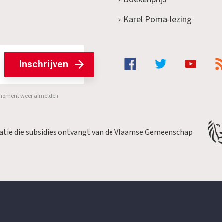
Karel Poma-lezing
Inschrijven
er moment weer afmelden.
satie die subsidies ontvangt van de Vlaamse Gemeenschap