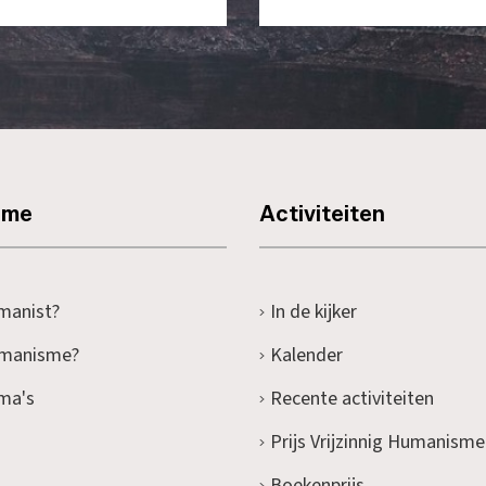
sme
Activiteiten
manist?
In de kijker
umanisme?
Kalender
ma's
Recente activiteiten
Prijs Vrijzinnig Humanisme
Boekenprijs