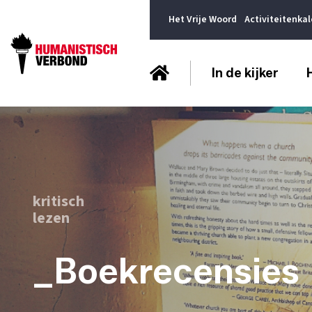
Het Vrije Woord
Activiteitenka
In de kijker
kritisch
lezen
_Boekrecensies