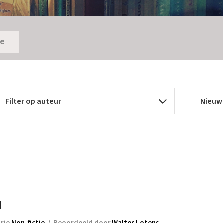
ie
l
rie
Non-fictie
/
Beoordeeld door
Walter Lotens