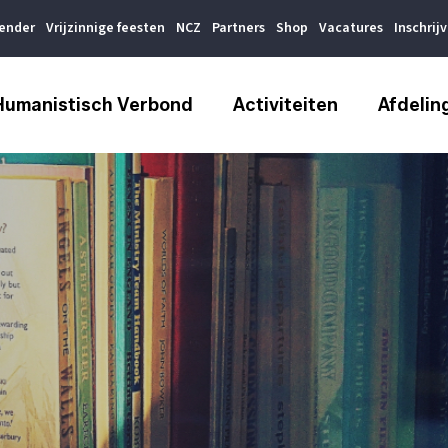
lender
Vrijzinnige feesten
NCZ
Partners
Shop
Vacatures
Inschrij
Humanistisch Verbond
Activiteiten
Afdelin