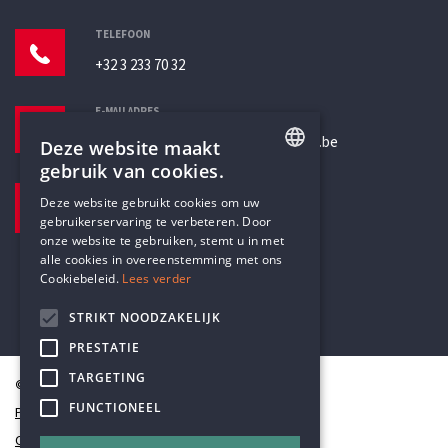
TELEFOON
+32 3 233 70 32
E-MAILADRES
secretariaat@humanistischverbond.be
Deze website maakt
gebruik van cookies.
BEZOEKADRES
ENGLISH
Deze website gebruikt cookies om uw
Pottenbrug 4
gebruikerservaring te verbeteren. Door
DUTCH
Antwerpen, 2000
onze website te gebruiken, stemt u in met
alle cookies in overeenstemming met ons
Cookiebeleid.
Lees verder
STRIKT NOODZAKELIJK
PRESTATIE
TARGETING
© Humanistisch Verbond 2026
FUNCTIONEEL
Privacy
Cookiestatement