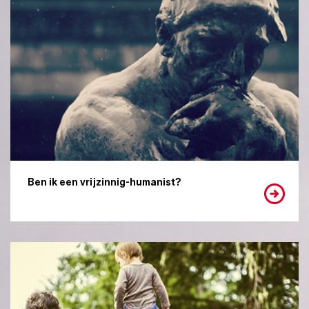
Ben ik een vrijzinnig-humanist?