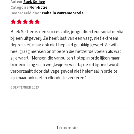
Auteur
Baek Se-hee
Categorie
Non-fictie
Beoordeeld door
Isabella Vanremoortele
Baek Se-hee is een succesvolle, jonge directeur social media
bij een uitgeverij. Ze heeft last van een vaag, niet extreem
depressief, maar ook niet bepaald gelukkig gevoel. Ze wil
heel graag mensen ontmoeten die hetzelfde voelen als wat
zij ervaart. ‘Mensen die vanbuiten tiptop in orde lijken maar
binnenin langzaam wegkwijnen waarbij de rottigheid wordt
veroorzaakt door dat vage gevoel niet helemaal in orde te
zijn maar ook niet in ellende te verkeren.’
6 SEPTEMBER 2023
1
recensie