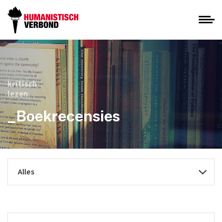
kritisch
lezen
_Boekrecensies