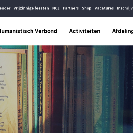
lender
Vrijzinnige feesten
NCZ
Partners
Shop
Vacatures
Inschrij
Humanistisch Verbond
Activiteiten
Afdelin