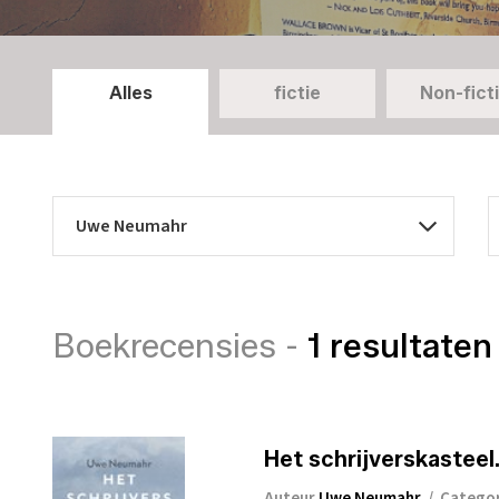
Alles
fictie
Non-fict
Boekrecensies -
1 resultaten
Het schrijverskastee
Auteur
Uwe Neumahr
/
Catego