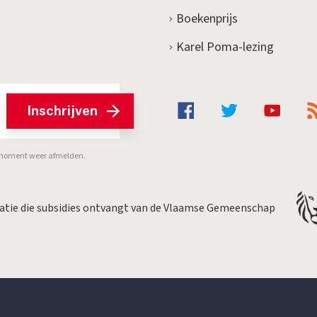
Boekenprijs
Karel Poma-lezing
Inschrijven
er moment weer afmelden.
satie die subsidies ontvangt van de Vlaamse Gemeenschap