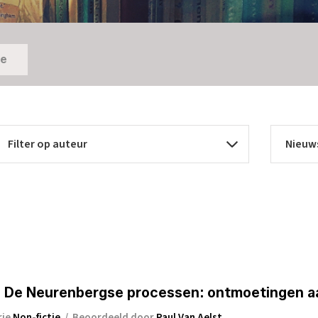
ie
l. De Neurenbergse processen: ontmoetingen aa
rie
Non-fictie
/
Beoordeeld door
Paul Van Aelst