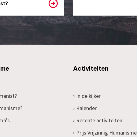
st?
sme
Activiteiten
manist?
In de kijker
umanisme?
Kalender
ma's
Recente activiteiten
Prijs Vrijzinnig Humanisme