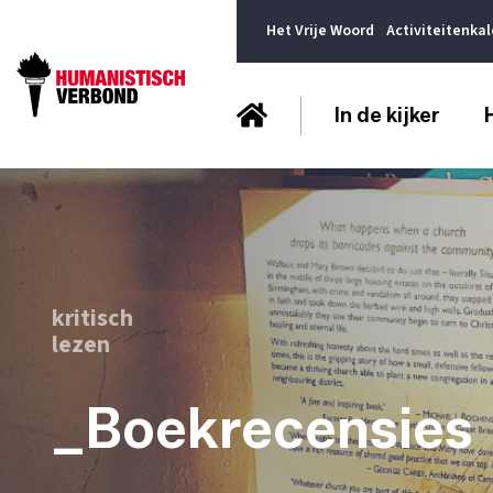
Het Vrije Woord
Activiteitenka
In de kijker
kritisch
lezen
_Boekrecensies