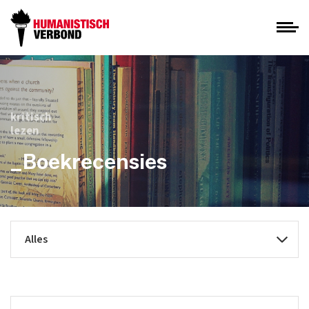
kritisch
lezen
_Boekrecensies