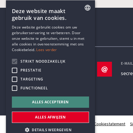
Deze website maakt
gebruik van cookies.
ENGLISH
Deze website gebruikt cookies om uw
gebruikerservaring te verbeteren. Door
DUTCH
onze website te gebruiken, stemt u in met
Contactgegevens
alle cookies in overeenstemming met ons
Cookiebeleid.
Lees verder
STRIKT NOODZAKELIJK
TELEFOON
E-MAI
PRESTATIE
+32 3 233 70 32
secr
TARGETING
FUNCTIONEEL
ALLES ACCEPTEREN
ALLES AFWIJZEN
© Humanistisch Verbond 2026
Privacy
Cookiestatement
S
DETAILS WEERGEVEN
#codedwithlove by
Codelines