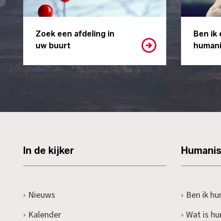
Zoek een afdeling in
Ben ik 
uw buurt
humani
In de kijker
Humani
Nieuws
Ben ik hu
Kalender
Wat is h