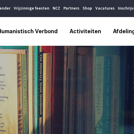
lender
Vrijzinnige feesten
NCZ
Partners
Shop
Vacatures
Inschrij
Humanistisch Verbond
Activiteiten
Afdelin