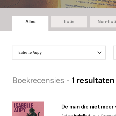
Alles
fictie
Non-fict
Boekrecensies -
1 resultaten
De man die niet meer 
Auteur
Isabelle Aupy
/
Categor