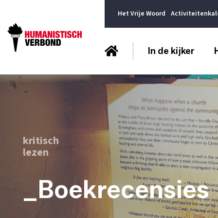
Het Vrije Woord
Activiteitenka
In de kijker
kritisch
lezen
_Boekrecensies