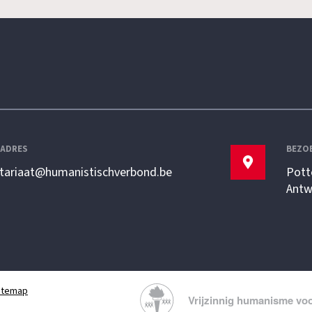
LADRES
BEZO
etariaat@humanistischverbond.be
Pott
Antw
itemap