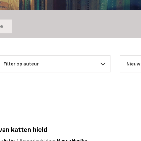
ie
van katten hield
ie
fictie
/
Beoordeeld door
Magda Heeffer