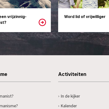
een vrijzinnig-
Word lid of vrijwilliger
st?
sme
Activiteiten
manist?
In de kijker
umanisme?
Kalender