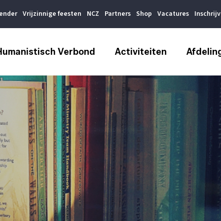
lender
Vrijzinnige feesten
NCZ
Partners
Shop
Vacatures
Inschrij
Humanistisch Verbond
Activiteiten
Afdelin