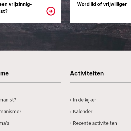
een vrijzinnig-
Word lid of vrijwilliger
st?
sme
Activiteiten
manist?
In de kijker
umanisme?
Kalender
ma's
Recente activiteiten