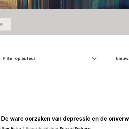
ie
. De ware oorzaken van depressie en de onverw
e
Non-fictie
/
Beoordeeld door
Edgard Eeckman