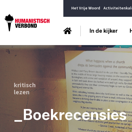
Het Vrije Woord
Activiteitenka
In de kijker
kritisch
lezen
_Boekrecensies