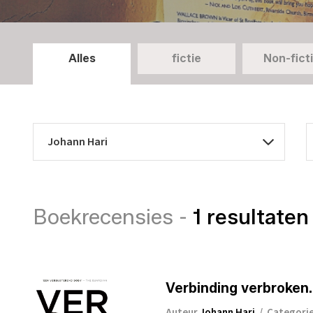
Alles
fictie
Non-fict
Boekrecensies -
1 resultaten
Verbinding verbroken
Auteur
Johann Hari
/
Categori