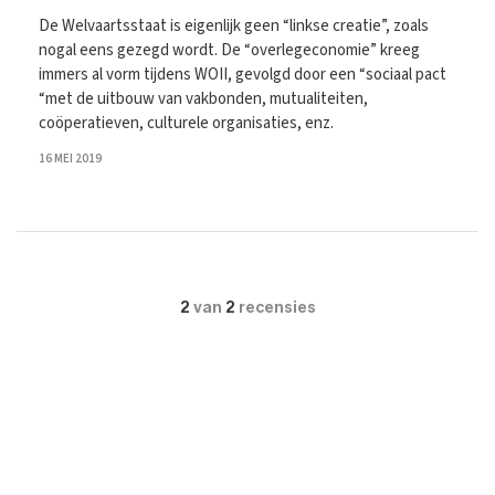
De Welvaartsstaat is eigenlijk geen “linkse creatie”, zoals
nogal eens gezegd wordt. De “overlegeconomie” kreeg
immers al vorm tijdens WOII, gevolgd door een “sociaal pact
“met de uitbouw van vakbonden, mutualiteiten,
coöperatieven, culturele organisaties, enz.
16 MEI 2019
2
van
2
recensies