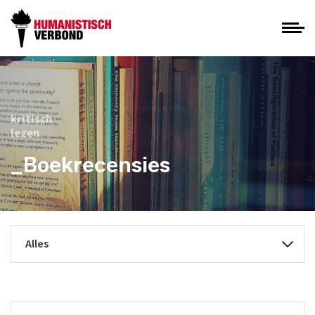
kritisch
lezen
_Boekrecensies