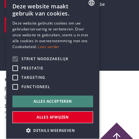
secretariaat@humanistischverbond.be
Deze website maakt
gebruik van cookies.
BEZOEKADRES
ENGLISH
Deze website gebruikt cookies om uw
Pottenbrug 4
gebruikerservaring te verbeteren. Door
DUTCH
Antwerpen, 2000
onze website te gebruiken, stemt u in met
alle cookies in overeenstemming met ons
Cookiebeleid.
Lees verder
STRIKT NOODZAKELIJK
PRESTATIE
TARGETING
© Humanistisch Verbond 2026
FUNCTIONEEL
Privacy
Cookiestatement
ALLES ACCEPTEREN
Sitemap
#codedwithlove by
Codelines
ALLES AFWIJZEN
webapplicaties
,
mobiele apps
&
maatwerk websites
DETAILS WEERGEVEN