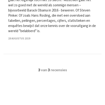
gaat het eigenlijk toch niet zo slecht? Misschien gaat het
wel zo goed met de wereld als sommige mensen –
bijvoorbeeld Barack Obama in 2016 - beweren. Of Steven
Pinker. Of zoals Hans Rosling, die met een overvloed aan
tabellen, peilingen, percentages, cijfers, statistieken en
enquêtes bewijst dat onze kennis over de vooruitgang in de
wereld ”belabberd” is.
28 AUGUSTUS 2019
3
van
3
recensies