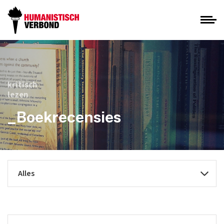
kritisch
lezen
_Boekrecensies