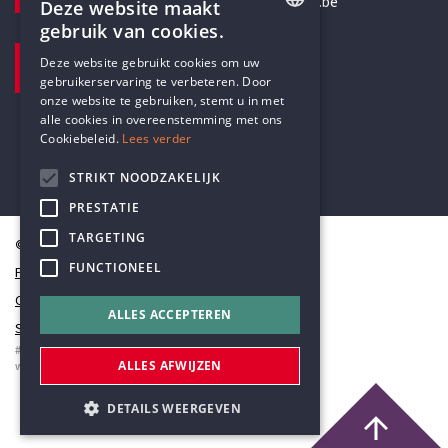
secretariaat@humanistischverbond.be
Deze website maakt
gebruik van cookies.
BEZOEKADRES
ENGLISH
Deze website gebruikt cookies om uw
Pottenbrug 4
gebruikerservaring te verbeteren. Door
DUTCH
Antwerpen, 2000
onze website te gebruiken, stemt u in met
alle cookies in overeenstemming met ons
Cookiebeleid.
Lees verder
STRIKT NOODZAKELIJK
PRESTATIE
TARGETING
© Humanistisch Verbond 2026
FUNCTIONEEL
Privacy
Cookiestatement
ALLES ACCEPTEREN
Sitemap
#codedwithlove by
Codelines
ALLES AFWIJZEN
webapplicaties
,
mobiele apps
&
maatwerk websites
DETAILS WEERGEVEN