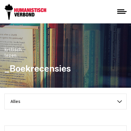
kritisch
lezen
_Boekrecensies