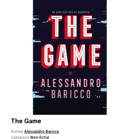
The Game
Auteur
Alessandro Baricco
Categorie
Non-fictie