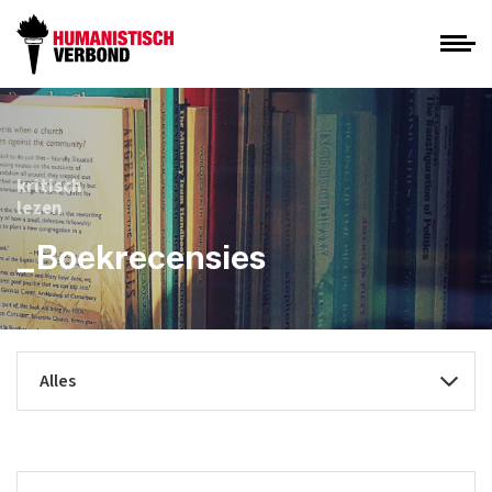
kritisch
lezen
_Boekrecensies