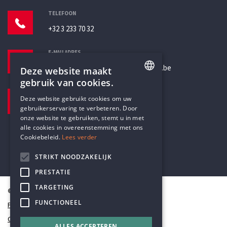
TELEFOON
+32 3 233 70 32
E-MAILADRES
secretariaat@humanistischverbond.be
Deze website maakt
gebruik van cookies.
BEZOEKADRES
ENGLISH
Deze website gebruikt cookies om uw
Pottenbrug 4
gebruikerservaring te verbeteren. Door
DUTCH
Antwerpen, 2000
onze website te gebruiken, stemt u in met
alle cookies in overeenstemming met ons
Cookiebeleid.
Lees verder
STRIKT NOODZAKELIJK
PRESTATIE
TARGETING
© Humanistisch Verbond 2026
FUNCTIONEEL
Privacy
Cookiestatement
ALLES ACCEPTEREN