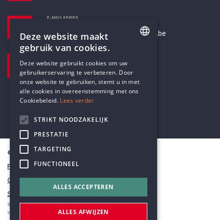
E-MAILADRES
secretariaat@humanistischverbond.be
Deze website maakt
gebruik van cookies.
BEZOEKADRES
ENGLISH
Deze website gebruikt cookies om uw
Pottenbrug 4
gebruikerservaring te verbeteren. Door
DUTCH
Antwerpen, 2000
onze website te gebruiken, stemt u in met
alle cookies in overeenstemming met ons
Cookiebeleid.
Lees verder
STRIKT NOODZAKELIJK
PRESTATIE
TARGETING
© Humanistisch Verbond 2026
FUNCTIONEEL
Privacy
Cookiestatement
ALLES ACCEPTEREN
Sitemap
#codedwithlove by
Codelines
ALLES AFWIJZEN
webapplicaties
,
mobiele apps
&
maatwerk websites