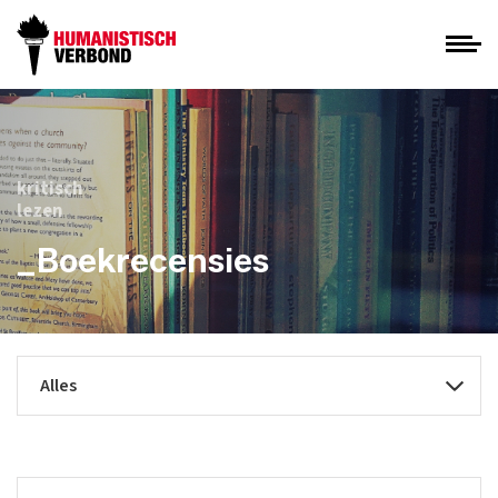
kritisch
lezen
_Boekrecensies