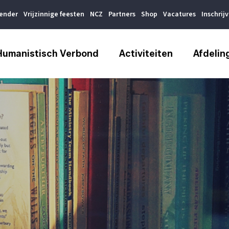
lender
Vrijzinnige feesten
NCZ
Partners
Shop
Vacatures
Inschrij
Humanistisch Verbond
Activiteiten
Afdelin