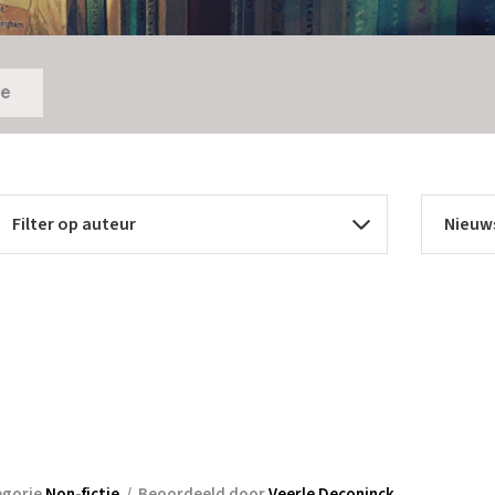
ie
egorie
Non-fictie
/
Beoordeeld door
Veerle Deconinck