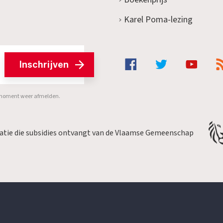
Karel Poma-lezing
Inschrijven
er moment weer afmelden.
satie die subsidies ontvangt van de Vlaamse Gemeenschap