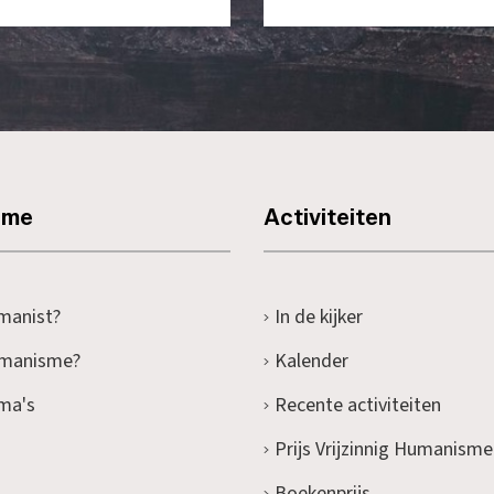
sme
Activiteiten
manist?
In de kijker
umanisme?
Kalender
ma's
Recente activiteiten
Prijs Vrijzinnig Humanisme
Boekenprijs