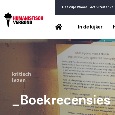
Het Vrije Woord
Activiteitenka
In de kijker
kritisch
lezen
_Boekrecensies