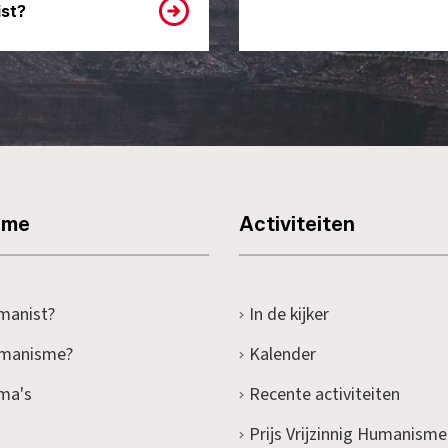
st?
sme
Activiteiten
manist?
In de kijker
umanisme?
Kalender
ma's
Recente activiteiten
Prijs Vrijzinnig Humanisme