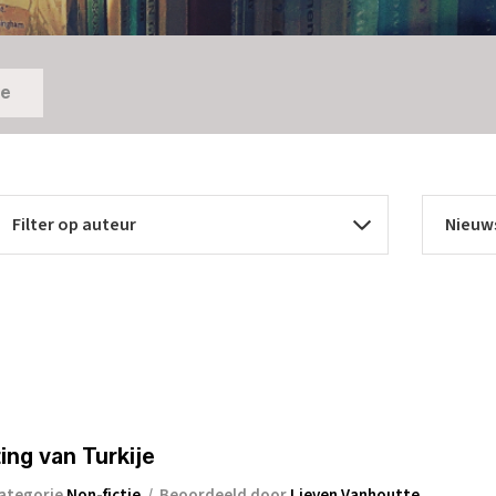
ie
ing van Turkije
ategorie
Non-fictie
/
Beoordeeld door
Lieven Vanhoutte