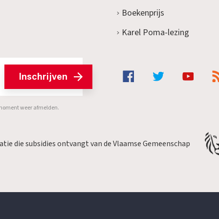
Boekenprijs
Karel Poma-lezing
Inschrijven
er moment weer afmelden.
satie die subsidies ontvangt van de Vlaamse Gemeenschap