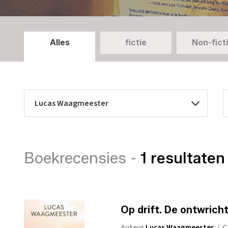
Alles
fictie
Non-fict
Boekrecensies -
1 resultaten
Op drift. De ontwricht
Auteur
Lucas Waagmeester
/
C