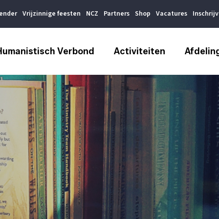
lender
Vrijzinnige feesten
NCZ
Partners
Shop
Vacatures
Inschrij
Humanistisch Verbond
Activiteiten
Afdelin