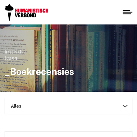
kritisch
lezen
_Boekrecensies