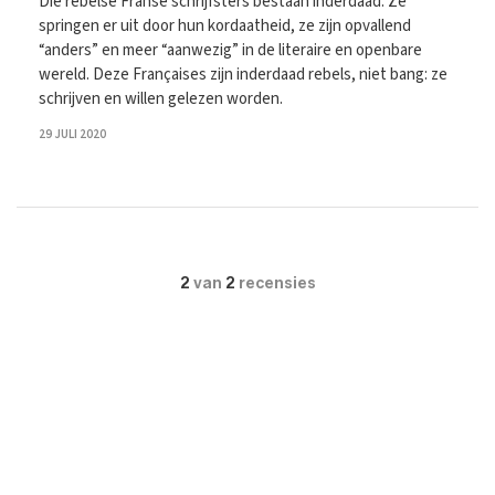
Die rebelse Franse schrijfsters bestaan inderdaad. Ze
springen er uit door hun kordaatheid, ze zijn opvallend
“anders” en meer “aanwezig” in de literaire en openbare
wereld. Deze Françaises zijn inderdaad rebels, niet bang: ze
schrijven en willen gelezen worden.
29 JULI 2020
2
van
2
recensies