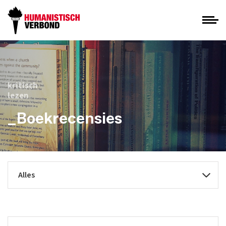
kritisch
lezen
_Boekrecensies