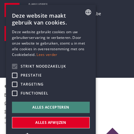
E-MAILADRES
secretariaat@humanistischverbond.be
Deze website maakt
gebruik van cookies.
BEZOEKADRES
ENGLISH
Deze website gebruikt cookies om uw
Pottenbrug 4
gebruikerservaring te verbeteren. Door
DUTCH
Antwerpen, 2000
onze website te gebruiken, stemt u in met
alle cookies in overeenstemming met ons
Cookiebeleid.
Lees verder
STRIKT NOODZAKELIJK
PRESTATIE
TARGETING
© Humanistisch Verbond 2026
FUNCTIONEEL
Privacy
Cookiestatement
ALLES ACCEPTEREN
Sitemap
#codedwithlove by
Codelines
ALLES AFWIJZEN
webapplicaties
,
mobiele apps
&
maatwerk websites