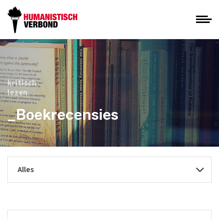
kritisch
lezen
_Boekrecensies