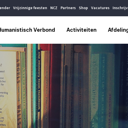
lender
Vrijzinnige feesten
NCZ
Partners
Shop
Vacatures
Inschrij
Humanistisch Verbond
Activiteiten
Afdelin