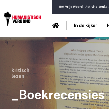
Het Vrije Woord
Activiteitenka
In de kijker
kritisch
lezen
_Boekrecensies