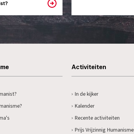
st?
sme
Activiteiten
manist?
In de kijker
umanisme?
Kalender
ma's
Recente activiteiten
Prijs Vrijzinnig Humanisme