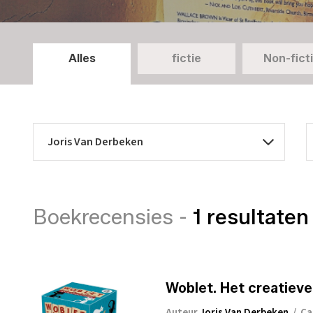
Alles
fictie
Non-fict
Boekrecensies -
1 resultaten
Woblet. Het creatieve 
Auteur
Joris Van Derbeken
/
Ca