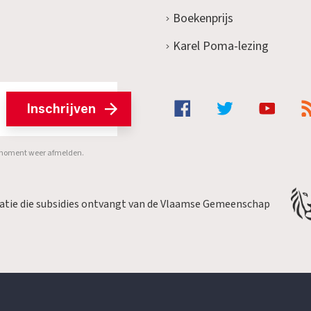
Boekenprijs
Karel Poma-lezing
Inschrijven
er moment weer afmelden.
satie die subsidies ontvangt van de Vlaamse Gemeenschap