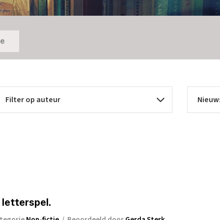
ie
letterspel.
tegorie
Non-fictie
/
Beoordeeld door
Gerda Sterk