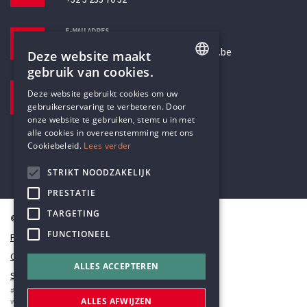
E-MAILADRES
secretariaat@humanistischverbond.be
Deze website maakt
gebruik van cookies.
BEZOEKADRES
ENGLISH
Deze website gebruikt cookies om uw
Pottenbrug 4
gebruikerservaring te verbeteren. Door
DUTCH
Antwerpen, 2000
onze website te gebruiken, stemt u in met
alle cookies in overeenstemming met ons
Cookiebeleid.
Lees verder
STRIKT NOODZAKELIJK
PRESTATIE
TARGETING
© Humanistisch Verbond 2026
FUNCTIONEEL
Privacy
Cookiestatement
ALLES ACCEPTEREN
Sitemap
#codedwithlove by
Codelines
ALLES AFWIJZEN
webapplicaties
,
mobiele apps
&
maatwerk websites