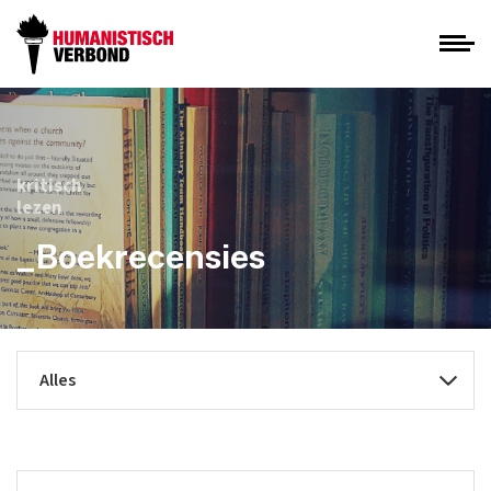
kritisch
lezen
_Boekrecensies