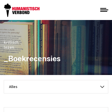
kritisch
lezen
_Boekrecensies