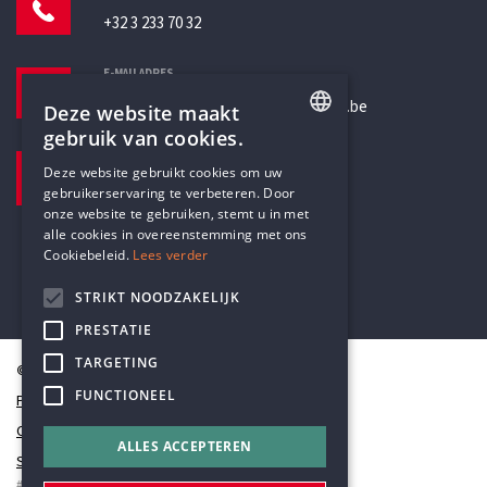
+32 3 233 70 32
E-MAILADRES
secretariaat@humanistischverbond.be
Deze website maakt
gebruik van cookies.
BEZOEKADRES
ENGLISH
Deze website gebruikt cookies om uw
Pottenbrug 4
gebruikerservaring te verbeteren. Door
DUTCH
Antwerpen, 2000
onze website te gebruiken, stemt u in met
alle cookies in overeenstemming met ons
Cookiebeleid.
Lees verder
STRIKT NOODZAKELIJK
PRESTATIE
TARGETING
© Humanistisch Verbond 2026
FUNCTIONEEL
Privacy
Cookiestatement
ALLES ACCEPTEREN
Sitemap
#codedwithlove by
Codelines