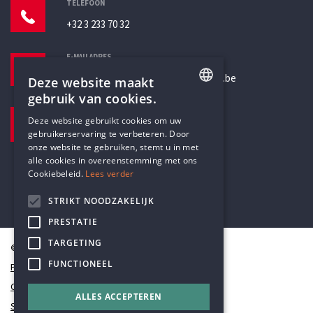
TELEFOON
+32 3 233 70 32
E-MAILADRES
secretariaat@humanistischverbond.be
Deze website maakt
gebruik van cookies.
BEZOEKADRES
ENGLISH
Deze website gebruikt cookies om uw
Pottenbrug 4
gebruikerservaring te verbeteren. Door
DUTCH
Antwerpen, 2000
onze website te gebruiken, stemt u in met
alle cookies in overeenstemming met ons
Cookiebeleid.
Lees verder
STRIKT NOODZAKELIJK
PRESTATIE
TARGETING
© Humanistisch Verbond 2026
FUNCTIONEEL
Privacy
Cookiestatement
ALLES ACCEPTEREN
Sitemap