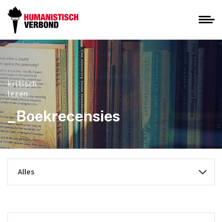
kritisch
lezen
_Boekrecensies