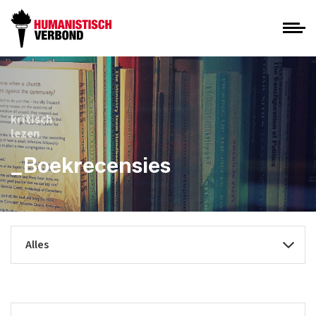
kritisch
lezen
_Boekrecensies