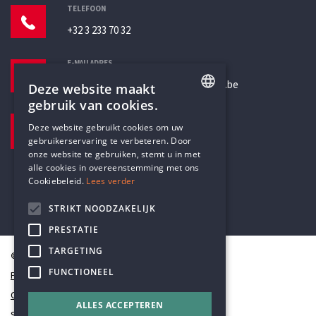
TELEFOON
+32 3 233 70 32
E-MAILADRES
secretariaat@humanistischverbond.be
Deze website maakt
gebruik van cookies.
BEZOEKADRES
ENGLISH
Deze website gebruikt cookies om uw
Pottenbrug 4
gebruikerservaring te verbeteren. Door
DUTCH
Antwerpen, 2000
onze website te gebruiken, stemt u in met
alle cookies in overeenstemming met ons
Cookiebeleid.
Lees verder
STRIKT NOODZAKELIJK
PRESTATIE
TARGETING
© Humanistisch Verbond 2026
FUNCTIONEEL
Privacy
Cookiestatement
ALLES ACCEPTEREN
Sitemap