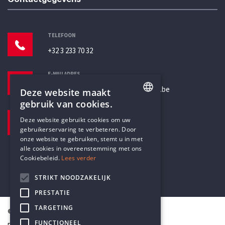
TELEFOON
+32 3 233 70 32
E-MAILADRES
secretariaat@humanistischverbond.be
Deze website maakt
gebruik van cookies.
BEZOEKADRES
ENGLISH
Deze website gebruikt cookies om uw
Pottenbrug 4
gebruikerservaring te verbeteren. Door
DUTCH
Antwerpen, 2000
onze website te gebruiken, stemt u in met
alle cookies in overeenstemming met ons
Cookiebeleid.
Lees verder
STRIKT NOODZAKELIJK
PRESTATIE
TARGETING
© Humanistisch Verbond 2026
FUNCTIONEEL