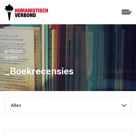
kritisch
lezen
_Boekrecensies