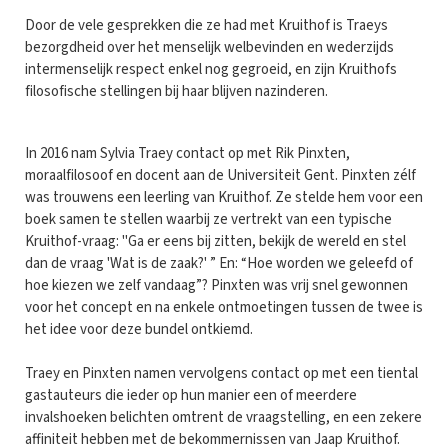
Door de vele gesprekken die ze had met Kruithof is Traeys
bezorgdheid over het menselijk welbevinden en wederzijds
intermenselijk respect enkel nog gegroeid, en zijn Kruithofs
filosofische stellingen bij haar blijven nazinderen.
In 2016 nam Sylvia Traey contact op met Rik Pinxten,
moraalfilosoof en docent aan de Universiteit Gent. Pinxten zélf
was trouwens een leerling van Kruithof. Ze stelde hem voor een
boek samen te stellen waarbij ze vertrekt van een typische
Kruithof-vraag: "Ga er eens bij zitten, bekijk de wereld en stel
dan de vraag 'Wat is de zaak?' ” En: “Hoe worden we geleefd of
hoe kiezen we zelf vandaag”? Pinxten was vrij snel gewonnen
voor het concept en na enkele ontmoetingen tussen de twee is
het idee voor deze bundel ontkiemd.
Traey en Pinxten namen vervolgens contact op met een tiental
gastauteurs die ieder op hun manier een of meerdere
invalshoeken belichten omtrent de vraagstelling, en een zekere
affiniteit hebben met de bekommernissen van Jaap Kruithof.