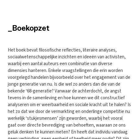
_Boekopzet
Het boek bevat filosofische reflecties, literaire analyses,
sociaalwetenschappelijke inzichten en ideeën van activisten,
waarbij een aantal auteurs een combinatie van diverse
dimensies hanteren. Enkele vraagstellingen die erin worden
voorgelegd handelen bijvoorbeeld over het engagement van de
jonge generatie van nu. Is die wel zo anders dan die van de
bekende ‘68-generatie? Vanwaar de achterdocht, de angst
tevens in de samenleving en hoe kunnen we dit constructief
analyseren om er weerbaarheid en sociale kracht uit te halen? Is
het zo dat we door de vermarkting en onderlinge competitie nu
werkelijk ‘stukjesmensen’ zijn geworden, waarbij het vooral
gaat over directe bevrediging van behoeften, waaraan ze ons
geluk denken te kunnen meten? En heeft dat individu vandaag
geen verbinding, geen eenheid of heelheid meer nodig? Dit zijn