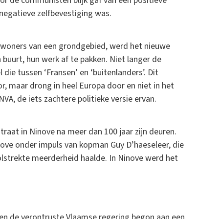
or de communisten blijk gaf van een positieve
negatieve zelfbevestiging was.
’ inwoners van een grondgebied, werd het nieuwe
buurt, hun werk af te pakken. Niet langer de
 die tussen ‘Fransen’ en ‘buitenlanders’. Dit
or, maar drong in heel Europa door en niet in het
A, de iets zachtere politieke versie ervan.
raat in Ninove na meer dan 100 jaar zijn deuren.
nove onder impuls van kopman Guy D’haeseleer, die
lstrekte meerderheid haalde. In Ninove werd het
 en de verontruste Vlaamse regering begon aan een