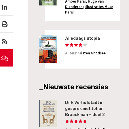
Amber Paris, Hugo van
Dienderen (illustraties Muse
Paris
Alledaags utopia
Auteur
Kristen Ghodsee
_Nieuwste recensies
Dirk Verhofstadt in
gesprek met Johan
Braeckman – deel 2