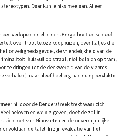
l stereotypen. Daar kun je niks mee aan. Alleen
aar een verlopen hotel in oud-Borgerhout en schreef
ertelt over troosteloze koophuizen, over flatjes die
t onveiligheidsgevoel, de vriendelijkheid van de
inaliteit, huisvuil op straat, niet betalen op tram,
oor te dringen tot de denkwereld van de Vlaams
re verhalen’, maar bleef heel erg aan de oppervlakte
nneer hij door de Denderstreek trekt waar zich
Veel beloven en weinig geven, doet de zot in
leert zich met vier Ninovieten en de onvermijdelijke
 onvoldaan de tafel. In zijn evaluatie van het