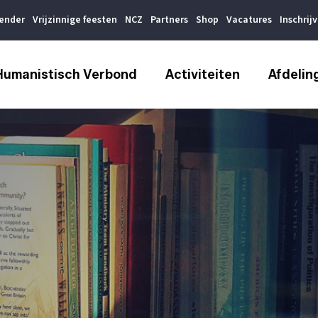
lender
Vrijzinnige feesten
NCZ
Partners
Shop
Vacatures
Inschrij
Humanistisch Verbond
Activiteiten
Afdelin