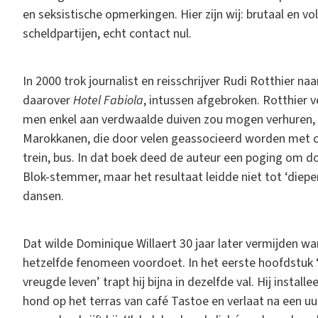
en seksistische opmerkingen. Hier zijn wij: brutaal en vo
scheldpartijen, echt contact nul.
In 2000 trok journalist en reisschrijver Rudi Rotthier n
daarover
Hotel Fabiola
, intussen afgebroken. Rotthier v
men enkel aan verdwaalde duiven zou mogen verhuren, he
Marokkanen, die door velen geassocieerd worden met crim
trein, bus. In dat boek deed de auteur een poging om d
Blok-stemmer, maar het resultaat leidde niet tot ‘diepe
dansen.
Dat wilde Dominique Willaert 30 jaar later vermijden wa
hetzelfde fenomeen voordoet. In het eerste hoofdstuk ‘
vreugde leven’ trapt hij bijna in dezelfde val. Hij instal
hond op het terras van café Tastoe en verlaat na een uur