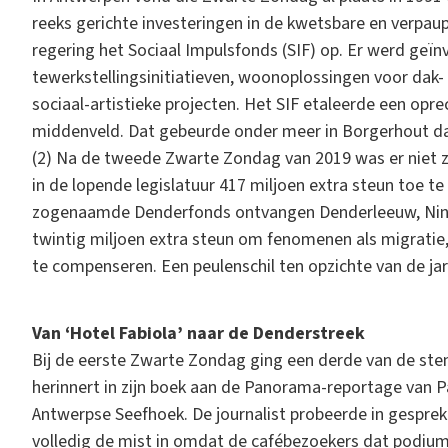
reeks gerichte investeringen in de kwetsbare en verpau
regering het Sociaal Impulsfonds (SIF) op. Er werd geïnv
tewerkstellingsinitiatieven, woonoplossingen voor dak- 
sociaal-artistieke projecten. Het SIF etaleerde een opre
middenveld. Dat gebeurde onder meer in Borgerhout da
(2) Na de tweede Zwarte Zondag van 2019 was er niet z
in de lopende legislatuur 417 miljoen extra steun toe te
zogenaamde Denderfonds ontvangen Denderleeuw, Nin
twintig miljoen extra steun om fenomenen als migratie
te compenseren. Een peulenschil ten opzichte van de ja
Van ‘Hotel Fabiola’ naar de Denderstreek
Bij de eerste Zwarte Zondag ging een derde van de ste
herinnert in zijn boek aan de Panorama-reportage van P
Antwerpse Seefhoek. De journalist probeerde in gesprek
volledig de mist in omdat de cafébezoekers dat podiu