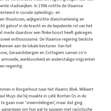
perde stadswijken. In 1996 richtte de Vlaamse
esteerd in sociale opleidings- en
en thuislozen, wijkgerichte dienstverlening en
cht geloof in de kracht en de bepalende rol van het
t mede daardoor een flinke boost heeft gekregen.
oveel enthousiasme. De Vlaamse regering besliste
 kennen aan de lokale besturen. Van het
ove, Geraardsbergen en Zottegem samen zo’n
, armoede, werkloosheid en anderstalige migranten
ren negentig.
mmen in Borgerhout naar het Vlaams Blok. Willaert
aul Muys die hij maakte in café Bonten Os in de
 te gaan over ‘vreemdelingen’, maar dat ging
m aangrepen om hun gal te spuwen met racistische