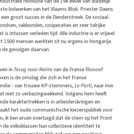
industriële revolutie van de 19e eeuw van duidelijk
rkste bolwerken van het Vlaams Blok. Priester Daens
 een groot succes in de Denderstreek. De sociaal-
ondsen, vakbonden, coöperaties en zeer talrijke
s intussen verleden tijd. Alle industrie is er vrijwel
t 1500 mensen werkten zit nu ergens in Hongarije.
jn de gevolgen daarvan.
ven in
Terug naar Reims
van de Franse filosoof
oxen is de omslag die zich in het Franse
familie - van trouwe KP-stemmers,
Le Parti
, naar min
at niet zo verbazingwekkend. Volgens hem heeft
de karaktertrekken is in arbeiderskringen en
maakt het oude communistische kiezerspubliek voor
en, ik ben ervan overtuigd dat de stem op het Front
de volksklassen hun collectieve identiteit te