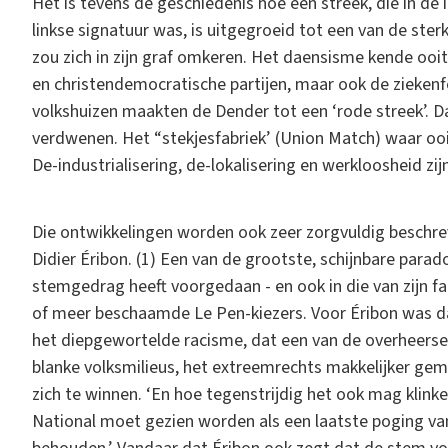
Het is tevens de geschiedenis hoe een streek, die in de 
linkse signatuur was, is uitgegroeid tot een van de ste
zou zich in zijn graf omkeren. Het daensisme kende ooit
en christendemocratische partijen, maar ook de ziekenf
volkshuizen maakten de Dender tot een ‘rode streek’. Dat i
verdwenen. Het “stekjesfabriek’ (Union Match) waar ooi
De-industrialisering, de-lokalisering en werkloosheid zi
Die ontwikkelingen worden ook zeer zorgvuldig beschre
Didier Éribon. (1) Een van de grootste, schijnbare parad
stemgedrag heeft voorgedaan - en ook in die van zijn 
of meer beschaamde Le Pen-kiezers. Voor Éribon was d
het diepgewortelde racisme, dat een van de overheersen
blanke volksmilieus, het extreemrechts makkelijker ge
zich te winnen. ‘En hoe tegenstrijdig het ook mag klink
National moet gezien worden als een laatste poging van 