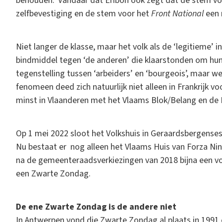
behouden.’ Vandaar dat Éribon ook zegt dat de stem vo
zelfbevestiging en de stem voor het
Front National
een 
Niet langer de klasse, maar het volk als de ‘legitieme
bindmiddel tegen ‘de anderen’ die klaarstonden om hun 
tegenstelling tussen ‘arbeiders’ en ‘bourgeois’, maar wel
fenomeen deed zich natuurlijk niet alleen in Frankrijk vo
minst in Vlaanderen met het Vlaams Blok/Belang en de NV
Op 1 mei 2022 sloot het Volkshuis in Geraardsbergensest
Nu bestaat er nog alleen het Vlaams Huis van Forza Ni
na de gemeenteraadsverkiezingen van 2018 bijna een vo
een Zwarte Zondag.
De ene Zwarte Zondag is de andere niet
In Antwerpen vond die Zwarte Zondag al plaats in 1991