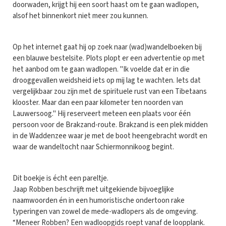
doorwaden, krijgt hij een soort haast om te gaan wadlopen,
alsof het binnenkort niet meer zou kunnen.
Op het internet gaat hij op zoek naar (wad)wandelboeken bij
een blauwe bestelsite. Plots plopt er een advertentie op met
het aanbod om te gaan wadlopen. "Ik voelde dat er in die
drooggevallen weidsheid iets op mij lag te wachten. Iets dat
vergelijkbaar zou zijn met de spirituele rust van een Tibetaans
klooster. Maar dan een paar kilometer ten noorden van
Lauwersoog." Hij reserveert meteen een plaats voor één
persoon voor de Brakzand-route. Brakzand is een plek midden
in de Waddenzee waar je met de boot heengebracht wordt en
waar de wandeltocht naar Schiermonnikoog begint.
Dit boekje is écht een pareltje.
Jaap Robben beschrijft met uitgekiende bijvoeglijke
naamwoorden én in een humoristische ondertoon rake
typeringen van zowel de mede-wadlopers als de omgeving.
“Meneer Robben? Een wadloopgids roept vanaf de loopplank.