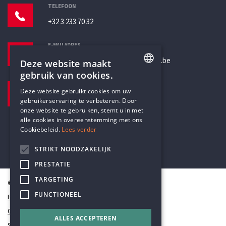
TELEFOON
+32 3 233 70 32
E-MAILADRES
secretariaat@humanistischverbond.be
Deze website maakt
gebruik van cookies.
BEZOEKADRES
ENGLISH
Deze website gebruikt cookies om uw
Pottenbrug 4
gebruikerservaring te verbeteren. Door
DUTCH
Antwerpen, 2000
onze website te gebruiken, stemt u in met
alle cookies in overeenstemming met ons
Cookiebeleid.
Lees verder
STRIKT NOODZAKELIJK
PRESTATIE
TARGETING
© Humanistisch Verbond 2026
FUNCTIONEEL
Privacy
Cookiestatement
ALLES ACCEPTEREN
Sitemap