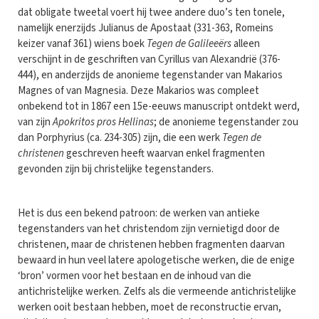
dat obligate tweetal voert hij twee andere duo’s ten tonele,
namelijk enerzijds Julianus de Apostaat (331-363, Romeins
keizer vanaf 361) wiens boek
Tegen de Galileeërs
alleen
verschijnt in de geschriften van Cyrillus van Alexandrië (376-
444), en anderzijds de anonieme tegenstander van Makarios
Magnes of van Magnesia. Deze Makarios was compleet
onbekend tot in 1867 een 15e-eeuws manuscript ontdekt werd,
van zijn
Apokritos pros Hellinas
; de anonieme tegenstander zou
dan Porphyrius (ca. 234-305) zijn, die een werk
Tegen de
christenen
geschreven heeft waarvan enkel fragmenten
gevonden zijn bij christelijke tegenstanders.
Het is dus een bekend patroon: de werken van antieke
tegenstanders van het christendom zijn vernietigd door de
christenen, maar de christenen hebben fragmenten daarvan
bewaard in hun veel latere apologetische werken, die de enige
‘bron’ vormen voor het bestaan en de inhoud van die
antichristelijke werken. Zelfs als die vermeende antichristelijke
werken ooit bestaan hebben, moet de reconstructie ervan,