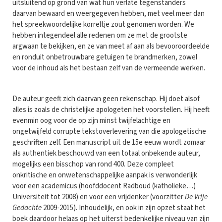
uitsluitend op grond van wat hun verlate tegenstanders
daarvan bewaard en weergegeven hebben, met veel meer dan
het spreekwoordelijke korreltje zout genomen worden. We
hebben integendeel alle redenen om ze met de grootste
argwaan te bekijken, en ze van meet af aan als bevooroordeelde
en ronduit onbetrouwbare getuigen te brandmerken, zowel
voor de inhoud als het bestaan zelf van de vermeende werken.
De auteur geeft zich daarvan geen rekenschap. Hij doet alsof
alles is zoals de christelijke apologeten het voorstellen. Hij heeft
evenmin oog voor de op zijn minst twijfelachtige en
ongetwijfeld corrupte tekstoverlevering van die apologetische
geschriften zelf. Een manuscript uit de 15e eeuw wordt zomaar
als authentiek beschouwd van een totaal onbekende auteur,
mogelijks een bisschop van rond 400. Deze compleet
onkritische en onwetenschappelijke aanpak is verwonderlijk
voor een academicus (hoofddocent Radboud (katholieke…)
Universiteit tot 2008) en voor een vrijdenker (voorzitter
De Vrije
Gedachte
2009-2015). Inhoudelijk, en ook in zijn opzet staat het
boek daardoor helaas op het uiterst bedenkelijke niveau van zijn