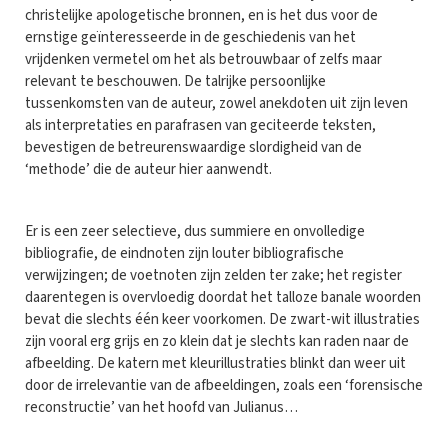
christelijke apologetische bronnen, en is het dus voor de
ernstige geïnteresseerde in de geschiedenis van het
vrijdenken vermetel om het als betrouwbaar of zelfs maar
relevant te beschouwen. De talrijke persoonlijke
tussenkomsten van de auteur, zowel anekdoten uit zijn leven
als interpretaties en parafrasen van geciteerde teksten,
bevestigen de betreurenswaardige slordigheid van de
‘methode’ die de auteur hier aanwendt.
Er is een zeer selectieve, dus summiere en onvolledige
bibliografie, de eindnoten zijn louter bibliografische
verwijzingen; de voetnoten zijn zelden ter zake; het register
daarentegen is overvloedig doordat het talloze banale woorden
bevat die slechts één keer voorkomen. De zwart-wit illustraties
zijn vooral erg grijs en zo klein dat je slechts kan raden naar de
afbeelding. De katern met kleurillustraties blinkt dan weer uit
door de irrelevantie van de afbeeldingen, zoals een ‘forensische
reconstructie’ van het hoofd van Julianus…