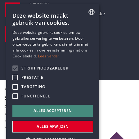
E-MAILADRES
secretariaat@humanistischverbond.be
Deze website maakt
gebruik van cookies.
BEZOEKADRES
ENGLISH
Deze website gebruikt cookies om uw
Pottenbrug 4
gebruikerservaring te verbeteren. Door
DUTCH
Antwerpen, 2000
onze website te gebruiken, stemt u in met
alle cookies in overeenstemming met ons
Cookiebeleid.
Lees verder
STRIKT NOODZAKELIJK
PRESTATIE
TARGETING
© Humanistisch Verbond 2026
FUNCTIONEEL
Privacy
Cookiestatement
ALLES ACCEPTEREN
Sitemap
#codedwithlove by
Codelines
ALLES AFWIJZEN
webapplicaties
,
mobiele apps
&
maatwerk websites