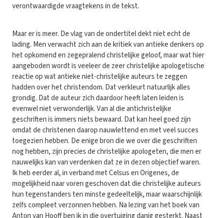
verontwaardigde vraagtekens in de tekst.
Maar er is meer. De vlag van de ondertitel dekt niet echt de
lading. Men verwacht zich aan de kritiek van antieke denkers op
het opkomend en zegepralend christelijke geloof, maar wat hier
aangeboden wordt is veeleer de zeer christelijke apologetische
reactie op wat antieke niet-christelijke auteurs te zeggen
hadden over het christendom. Dat verkleurt natuurlijk alles
grondig. Dat de auteur zich daardoor heeft laten leiden is
evenwel niet verwonderlijk. Van al die antichristelijke
geschriften is immers niets bewaard. Dat kan heel goed zijn
omdat de christenen daarop nauwlettend en met veel succes
toegezien hebben. De enige bron die we over die geschriften
nog hebben, zijn precies de christelijke apologeten, die men er
nauwelijks kan van verdenken dat ze in dezen objectief waren.
Ik heb eerder al, in verband met Celsus en Origenes, de
mogelijkheid naar voren geschoven dat die christelijke auteurs
hun tegenstanders ten minste gedeeltelijk, maar waarschijnlijk
zelfs compleet verzonnen hebben. Na lezing van het boek van
Anton van Hooff ben ik in die overtuiging danig gesterkt. Naast