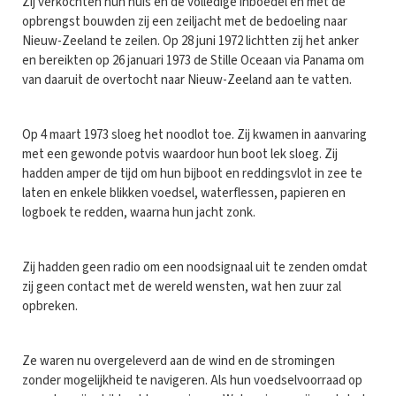
Zij verkochten hun huis en de volledige inboedel en met de
opbrengst bouwden zij een zeiljacht met de bedoeling naar
Nieuw-Zeeland te zeilen. Op 28 juni 1972 lichtten zij het anker
en bereikten op 26 januari 1973 de Stille Oceaan via Panama om
van daaruit de overtocht naar Nieuw-Zeeland aan te vatten.
Op 4 maart 1973 sloeg het noodlot toe. Zij kwamen in aanvaring
met een gewonde potvis waardoor hun boot lek sloeg. Zij
hadden amper de tijd om hun bijboot en reddingsvlot in zee te
laten en enkele blikken voedsel, waterflessen, papieren en
logboek te redden, waarna hun jacht zonk.
Zij hadden geen radio om een noodsignaal uit te zenden omdat
zij geen contact met de wereld wensten, wat hen zuur zal
opbreken.
Ze waren nu overgeleverd aan de wind en de stromingen
zonder mogelijkheid te navigeren. Als hun voedselvoorraad op