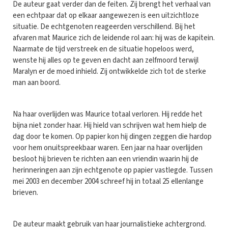
De auteur gaat verder dan de feiten. Zij brengt het verhaal van
een echtpaar dat op elkaar aangewezen is een uitzichtloze
situatie. De echtgenoten reageerden verschillend. Bij het
afvaren mat Maurice zich de leidende rol aan: hij was de kapitein.
Naarmate de tijd verstreek en de situatie hopeloos werd,
wenste hij alles op te geven en dacht aan zelfmoord terwijl
Maralyn er de moed inhield. Zij ontwikkelde zich tot de sterke
man aan boord.
Na haar overlijden was Maurice totaal verloren. Hij redde het
bijna niet zonder haar. Hij hield van schrijven wat hem hielp de
dag door te komen. Op papier kon hij dingen zeggen die hardop
voor hem onuitspreekbaar waren. Een jaar na haar overlijden
besloot hij brieven te richten aan een vriendin waarin hij de
herinneringen aan zijn echtgenote op papier vastlegde. Tussen
mei 2003 en december 2004 schreef hij in totaal 25 ellenlange
brieven.
De auteur maakt gebruik van haar journalistieke achtergrond.