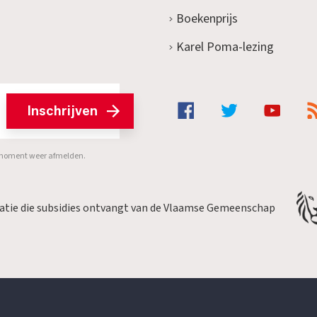
Boekenprijs
Karel Poma-lezing
Inschrijven
er moment weer afmelden.
satie die subsidies ontvangt van de Vlaamse Gemeenschap