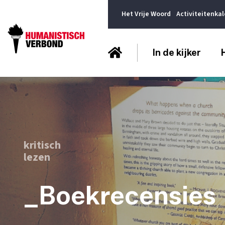
Het Vrije Woord
Activiteitenka
In de kijker
kritisch
lezen
_Boekrecensies