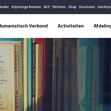
lender
Vrijzinnige feesten
NCZ
Partners
Shop
Vacatures
Inschrij
Humanistisch Verbond
Activiteiten
Afdelin