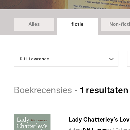
Alles
fictie
Non-fict
Boekrecensies -
1 resultaten
Lady Chatterley’s Lov
Auteur
D.H. Lawrence
/
Catego