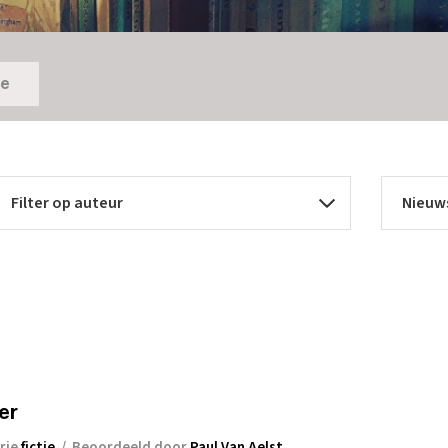
ie
er
rie
fictie
/
Beoordeeld door
Paul Van Aelst