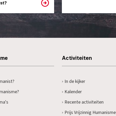
st?
sme
Activiteiten
manist?
In de kijker
umanisme?
Kalender
ma's
Recente activiteiten
Prijs Vrijzinnig Humanisme