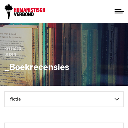
kritisch
lezen
_Boekrecensies