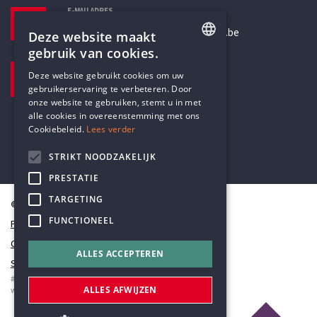
E-MAILADRES
secretariaat@humanistischverbond.be
Deze website maakt
gebruik van cookies.
BEZOEKADRES
ENGLISH
Deze website gebruikt cookies om uw
Pottenbrug 4
gebruikerservaring te verbeteren. Door
DUTCH
Antwerpen, 2000
onze website te gebruiken, stemt u in met
alle cookies in overeenstemming met ons
Cookiebeleid.
Lees verder
STRIKT NOODZAKELIJK
PRESTATIE
TARGETING
© Humanistisch Verbond 2026
FUNCTIONEEL
Privacy
Cookiestatement
ALLES ACCEPTEREN
Sitemap
#codedwithlove by
Codelines
ALLES AFWIJZEN
webapplicaties
,
mobiele apps
&
maatwerk websites