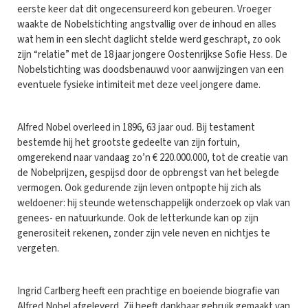
eerste keer dat dit ongecensureerd kon gebeuren. Vroeger
waakte de Nobelstichting angstvallig over de inhoud en alles
wat hem in een slecht daglicht stelde werd geschrapt, zo ook
zijn “relatie” met de 18 jaar jongere Oostenrijkse Sofie Hess. De
Nobelstichting was doodsbenauwd voor aanwijzingen van een
eventuele fysieke intimiteit met deze veel jongere dame.
Alfred Nobel overleed in 1896, 63 jaar oud. Bij testament
bestemde hij het grootste gedeelte van zijn fortuin,
omgerekend naar vandaag zo’n € 220.000.000, tot de creatie van
de Nobelprijzen, gespijsd door de opbrengst van het belegde
vermogen. Ook gedurende zijn leven ontpopte hij zich als
weldoener: hij steunde wetenschappelijk onderzoek op vlak van
genees- en natuurkunde. Ook de letterkunde kan op zijn
generositeit rekenen, zonder zijn vele neven en nichtjes te
vergeten.
Ingrid Carlberg heeft een prachtige en boeiende biografie van
Alfred Nobel afgeleverd. Zij heeft dankbaar gebruik gemaakt van