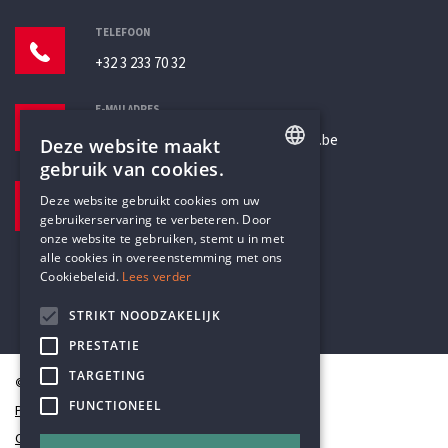
TELEFOON
+32 3 233 70 32
E-MAILADRES
secretariaat@humanistischverbond.be
Deze website maakt
gebruik van cookies.
BEZOEKADRES
ENGLISH
Deze website gebruikt cookies om uw
Pottenbrug 4
gebruikerservaring te verbeteren. Door
DUTCH
Antwerpen, 2000
onze website te gebruiken, stemt u in met
alle cookies in overeenstemming met ons
Cookiebeleid.
Lees verder
STRIKT NOODZAKELIJK
PRESTATIE
TARGETING
© Humanistisch Verbond 2026
FUNCTIONEEL
Privacy
Cookiestatement