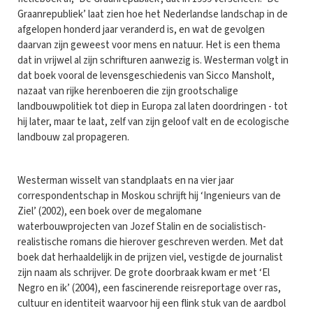
Graanrepubliek’ laat zien hoe het Nederlandse landschap in de
afgelopen honderd jaar veranderd is, en wat de gevolgen
daarvan zijn geweest voor mens en natuur. Het is een thema
dat in vrijwel al zijn schrifturen aanwezig is. Westerman volgt in
dat boek vooral de levensgeschiedenis van Sicco Mansholt,
nazaat van rijke herenboeren die zijn grootschalige
landbouwpolitiek tot diep in Europa zal laten doordringen - tot
hij later, maar te laat, zelf van zijn geloof valt en de ecologische
landbouw zal propageren.
Westerman wisselt van standplaats en na vier jaar
correspondentschap in Moskou schrijft hij ‘Ingenieurs van de
Ziel’ (2002), een boek over de megalomane
waterbouwprojecten van Jozef Stalin en de socialistisch-
realistische romans die hierover geschreven werden. Met dat
boek dat herhaaldelijk in de prijzen viel, vestigde de journalist
zijn naam als schrijver. De grote doorbraak kwam er met ‘El
Negro en ik’ (2004), een fascinerende reisreportage over ras,
cultuur en identiteit waarvoor hij een flink stuk van de aardbol