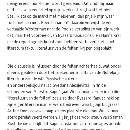
denigrerend ‘non-fictie’ wordt genoemd. Dat vindt hij maar
niets: ‘Ik wil geen label op mijn werk dat zegt wat het niet is.
Stel, ik sta op de markt met meloenen, dan prijs ik mijn waar
toch niet aan met: Geen bananen!’ Daarom verwijst de veel
vertaalde Westerman naar de Poolse vertalingen van zijn werk
dat, naar het voorbeeld van Ryszard Kapuscinski en Hanna Krall
die de reportage als kunstvorm hebben verheven, het label
literatura faktu, literatuur van de feiten’ krijgen opgeplakt.
Die discussie is intussen door de feiten achterhaald, wat onder
meer is gebleken door het toekennen in 2015 van de Nobelprijs
literatuur aan de wit-Russische auteur
en onderzoeksjournalist Svetlana Alexijevitsj. In ‘In de
schoenen van Maestro Kapu’ gaat Westerman verder in op die
‘literatuur van de feiten’ zoals ze door Ryszard Kapuscinski op
zijn eigen literaire manier werd bedreven waarbij zijn biograaaf
Arthur Domoslavski vraagtekens plaatste die door Westerman
sterk gerelativeerd werden. Hij krijgt daarvoor steun van Salman
Rushdie die schrijft dat Kapuscinski met zijn reportages bereikt