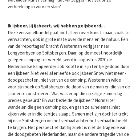
wat alleen kunst vermag: ‘dat wil zeggen het zet onze
verbeelding in vuur en vlam’.
Ik ijsbeer, jij ijsbeert, wij hebben geijsbeerd...
Deze verzamelbundel gaat niet alleen over kunst, maar, zoals te
verwachten, ook in grote mate over de mens en de natuur. Een
van de ‘reportages’ bracht Westerman vorig jaar naar
Longyearbyen op Spitsbergen. Daar, op de meest noordelijk
gelegen camping ter wereld, werd in augustus 2020 de
Nederlandse kampeerder Job Kootte in zijn tentje gedood door
een ijsbeer. Niet veel later leefde ook ijsbeer Snow niet meer -
doodgeschoten, niet ver van de camping. Westerman wilde
voor zijn boek op Spitsbergen de dood van de man en die van de
ijsbeer reconstrueren. Wat was er op die onzalige zomerdag
precies gebeurd? En wat bezielde de ijsbeer? Normaliter
wandelen die geen camping op, en gaan ze al helemaal niet
kijken wie er in die tentjes slaapt. Samen met zijn dochter trekt
hij naar Spitsbergen om het verhaal achter het verhaal in beeld
te krijgen. Het perspectief dat hij zoekt is niet de tragedie van
die doodgebeten Nederlander, maar die andere tragedie van de