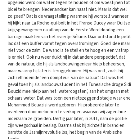
opgeleid werd om water tegen te houden of om woestijnen tot
bloei te brengen. Nederlandser kan haast niet. Maar is dat wel
zo goed? Dat is de vraagstelling waarmee hij worstelt wanneer
hij kijkt naar La Roche-qui-boit in het Franse Ducey waar Duitse
krijgsgevangenen na afloop van de Eerste Wereldoorlog een
barrage maakten van het riviertje Sélune. Daar ontstond le petit
lac dat een buffer vormt tegen overstromingen. Goed idee maar
niet voor de zalm. De wand is te steil en te hoog en een vistrap
is er niet. Ook nu weer duikt hij in dat andere perspectief, dat
van de natuur, die hij als landbouwingenieur hielp beheersen,
maar waarop hij later is teruggekomen. Hij was ooit, zoals hij
zichzelf noemde ‘een dompteur van de natuur’. Dat was het
geval toen hij als landbouwstudent in het Tunesische droge Sidi
Bouzid mee hielp aan het ‘wateroogsten’, aan het omgaan met
schaars water. Dat was toen een nietszeggend stadje waar ene
Mohammed Bouazizi werd geboren. Hij probeerde later te
overleven door meloenen te verkopen waarvan wij zagen hoe
moeizaam ze groeiden. Dertig jaar later, in 2011, nam de politie
zijn weegschaal in beslag. Daarna stak hij zichzelf in brand en
barstte de Jasmijnrevolutie los, het begin van de Arabische