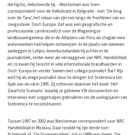
dertigste, debuteerde hij - Westerman was toen
correspondent voor de Volkskrant in Belgrado - met ‘De brug
over de Tara’, het relaas van zijn reis langs de frontlinies van ex-
Joegoslavië. Oost-Europa. Dat was een geografische en
professionele carrièreswitch voor de Wageningse
landbouwingenieur die in de Altiplano van Peru als stagiair mee
waterwerken had helpen ontwerpen. In de plaats van dammen
aanleggen in Latijns-Amerika belandde hij echter in de
journalistiek, onder meer als verslaggever van NRC Handelsblad
en zo kwam hij terecht in vele internationale brandhaarden in
Oost-Europa en verder. Samen met collega-journalist Bart Rijs
wist hij als enige journalist door te dringen tot Srebrenica ten
tijde van de val in 1995. Zij schreven daarover het boek ‘Het
Zwartste Scenario’ waarbij ze geheime VN-documenten en
interviews met ooggetuigen gebruikten om de oorlogsjaren van
Srebrenica te reconstrueren.
Tussen 1997 en 2002 was Westerman correspondent voor NRC
Handelsblad in Moskou. Daar rondde hij zijn derde non-
fictieboek af, ‘De Graanrepubliek’, dat in 1999 verscheen. ‘De