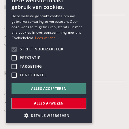
Deze website maakt
gebruik van cookies.
In de kijker
ENGLISH
Deze website gebruikt cookies om uw
gebruikerservaring te verbeteren. Door
DUTCH
onze website te gebruiken, stemt u in met
Nieuws
alle cookies in overeenstemming met ons
Kalender
Cookiebeleid.
Lees verder
Blogs
STRIKT NOODZAKELIJK
PRESTATIE
TARGETING
Humanisme
FUNCTIONEEL
ALLES ACCEPTEREN
Ben ik humanist?
Wat is humanisme?
ALLES AFWIJZEN
Onze thema's
DETAILS WEERGEVEN