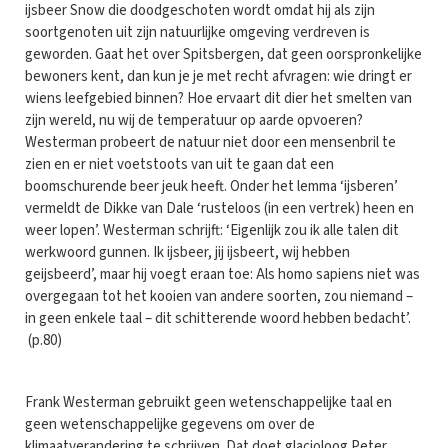
ijsbeer Snow die doodgeschoten wordt omdat hij als zijn
soortgenoten uit zijn natuurlijke omgeving verdreven is
geworden. Gaat het over Spitsbergen, dat geen oorspronkelijke
bewoners kent, dan kun je je met recht afvragen: wie dringt er
wiens leefgebied binnen? Hoe ervaart dit dier het smelten van
zijn wereld, nu wij de temperatuur op aarde opvoeren?
Westerman probeert de natuur niet door een mensenbril te
zien en er niet voetstoots van uit te gaan dat een
boomschurende beer jeuk heeft. Onder het lemma ‘ijsberen’
vermeldt de Dikke van Dale ‘rusteloos (in een vertrek) heen en
weer lopen’. Westerman schrijft: ‘Eigenlijk zou ik alle talen dit
werkwoord gunnen. Ik ijsbeer, jij ijsbeert, wij hebben
geijsbeerd’, maar hij voegt eraan toe: Als homo sapiens niet was
overgegaan tot het kooien van andere soorten, zou niemand –
in geen enkele taal – dit schitterende woord hebben bedacht’.
(p.80)
Frank Westerman gebruikt geen wetenschappelijke taal en
geen wetenschappelijke gegevens om over de
klimaatverandering te schrijven. Dat doet glacioloog Peter