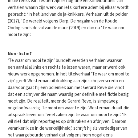
In die reeks van zestien zijn er nog drie verzamelbundels van
verhalen waarin zijn werk van iets kortere adem bij elkaar wordt
gebracht: ‘In het land van de ja-knikkers. Verhalen uit de polder
(2017), ‘De wereld volgens Darp. De nagalm van de Koude
Oorlog sinds de val van de muur (2019) en dan nu ‘Te waar om
mooi te zijn’.
Non-fictie?
‘Te waar om mooi te zijn’ bundelt veertien verhalen waarvan
een aantal al links en rechts te lezen waren, maar er werd ook
nieuw werk opgenomen. In het titelverhaal ‘Te waar om mooi te
zijn’ geeft Westerman uitdrukking aan zijn schrijverscredo en
daarvoor gaat hij een polemiek aan met Gerard Reve die vindt
dat een schrijver die naam waardig per definitie met fictie bezig
moet zijn. De realiteit, meende Gerard Reve, is simpelweg
ongeloofwaardig. Te mooi om waar te zijn. Westerman draait die
uitspraak liever om: ‘veel zaken zijn te waar om mooi te zijn’. ‘Ik
wil niet dat mijn reportages op drift raken en afdrijven. Daarom
veranker ik ze in de werkelijkheid,’ schrijft hij als verdediger van
het waargebeurde verhaal dat volgens hem nogal eens