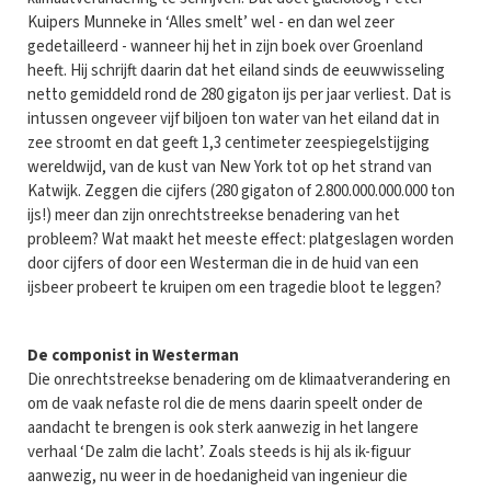
Kuipers Munneke in ‘Alles smelt’ wel - en dan wel zeer
gedetailleerd - wanneer hij het in zijn boek over Groenland
heeft. Hij schrijft daarin dat het eiland sinds de eeuwwisseling
netto gemiddeld rond de 280 gigaton ijs per jaar verliest. Dat is
intussen ongeveer vijf biljoen ton water van het eiland dat in
zee stroomt en dat geeft 1,3 centimeter zeespiegelstijging
wereldwijd, van de kust van New York tot op het strand van
Katwijk. Zeggen die cijfers (280 gigaton of 2.800.000.000.000 ton
ijs!) meer dan zijn onrechtstreekse benadering van het
probleem? Wat maakt het meeste effect: platgeslagen worden
door cijfers of door een Westerman die in de huid van een
ijsbeer probeert te kruipen om een tragedie bloot te leggen?
De componist in Westerman
Die onrechtstreekse benadering om de klimaatverandering en
om de vaak nefaste rol die de mens daarin speelt onder de
aandacht te brengen is ook sterk aanwezig in het langere
verhaal ‘De zalm die lacht’. Zoals steeds is hij als ik-figuur
aanwezig, nu weer in de hoedanigheid van ingenieur die