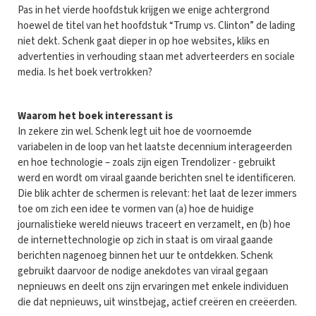
Pas in het vierde hoofdstuk krijgen we enige achtergrond
hoewel de titel van het hoofdstuk “Trump vs. Clinton” de lading
niet dekt. Schenk gaat dieper in op hoe websites, kliks en
advertenties in verhouding staan met adverteerders en sociale
media. Is het boek vertrokken?
Waarom het boek interessant is
In zekere zin wel. Schenk legt uit hoe de voornoemde
variabelen in de loop van het laatste decennium interageerden
en hoe technologie – zoals zijn eigen Trendolizer - gebruikt
werd en wordt om viraal gaande berichten snel te identificeren.
Die blik achter de schermen is relevant: het laat de lezer immers
toe om zich een idee te vormen van (a) hoe de huidige
journalistieke wereld nieuws traceert en verzamelt, en (b) hoe
de internettechnologie op zich in staat is om viraal gaande
berichten nagenoeg binnen het uur te ontdekken. Schenk
gebruikt daarvoor de nodige anekdotes van viraal gegaan
nepnieuws en deelt ons zijn ervaringen met enkele individuen
die dat nepnieuws, uit winstbejag, actief creëren en creëerden.