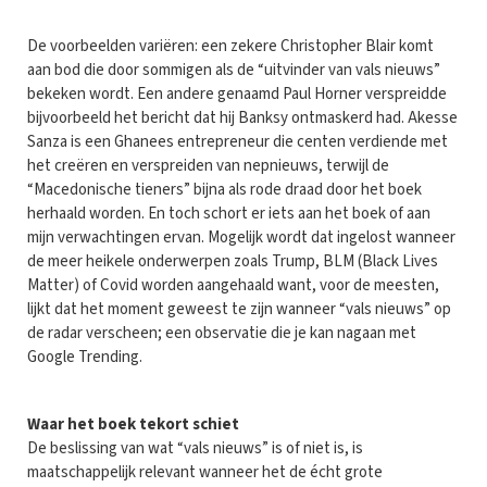
De voorbeelden variëren: een zekere Christopher Blair komt
aan bod die door sommigen als de “uitvinder van vals nieuws”
bekeken wordt. Een andere genaamd Paul Horner verspreidde
bijvoorbeeld het bericht dat hij Banksy ontmaskerd had. Akesse
Sanza is een Ghanees entrepreneur die centen verdiende met
het creëren en verspreiden van nepnieuws, terwijl de
“Macedonische tieners” bijna als rode draad door het boek
herhaald worden. En toch schort er iets aan het boek of aan
mijn verwachtingen ervan. Mogelijk wordt dat ingelost wanneer
de meer heikele onderwerpen zoals Trump, BLM (Black Lives
Matter) of Covid worden aangehaald want, voor de meesten,
lijkt dat het moment geweest te zijn wanneer “vals nieuws” op
de radar verscheen; een observatie die je kan nagaan met
Google Trending.
Waar het boek tekort schiet
De beslissing van wat “vals nieuws” is of niet is, is
maatschappelijk relevant wanneer het de écht grote