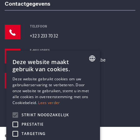
Contactgegevens
TELEFOON
+32 3 233 70 32
E-MAILADRES
secretariaat@humanistischverbond.be
Deze website maakt
gebruik van cookies.
BEZOEKADRES
ENGLISH
Deze website gebruikt cookies om uw
Pottenbrug 4
gebruikerservaring te verbeteren. Door
DUTCH
Antwerpen, 2000
onze website te gebruiken, stemt u in met
alle cookies in overeenstemming met ons
Cookiebeleid.
Lees verder
STRIKT NOODZAKELIJK
PRESTATIE
TARGETING
© Humanistisch Verbond 2026