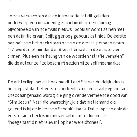
Je zou verwachten dat de introductie tot dit geladen
onderwerp een omkadering zou inhouden: een duiding
bijvoorbeeld van hoe “vals nieuws” populair wordt samen met
een definitie ervan. Spijtig genoeg gebeurt dat niet. De eerste
pagina’s van het boek staan bol van de eerste-persoonsvorm.
“Ik” wordt niet minder dan 8 keer herhaald in de eerste vier
zinnen. Plus een herhaling van de woorden “straffe verhalen”
die de auteur zelf zo beschrijft gezien hij ze zelf meemaakte.
De achterflap van dit boek meldt Lead Stories duidelijk, dus is
het gepast dat het eerste voorbeeld van een viraal gegane fact
check aangehaald wordt; die ging over de vermeende dood van
“Slim Jesus”. Naar alle waarschijnlijk is dat niet iemand die
gekend is bij de lezers van Schenk’s boek. Dat is logisch ook: die
eerste fact check is immers enkel maar te duiden als
“hoegenaamd niet relevant op het wereldtoneel”.