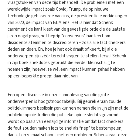
vraagstukken van deze tijd behandelt. De problemen met een
wereldwijde impact zoals Covid, Trump, de op nieuwe
technologie gebaseerde vaccins, de presidentiële verkiezingen
van 2020, de impact van BLM enz. Het is hier dat Schenk
carrément de kant kiest van de gevestigde orde die de laatste
jaren nogal graag het begrip “consensus” hanteert om
dissidente stemmen te discrediteren – zoals alle fact checkers
deden en doen. En, hoe je het ook draait of keert, bij al die
onderwerpen zijn zéér terecht vragen te stellen terwijl Schenk
in zijn boek anekdotes gebruikt die eerder kleinschalig te
noemen zijn, hoewel ze wél een impact kunnen gehad hebben
op een beperkte groep; daar niet van.
Een open discussie in onze samenleving van die grote
onderwerpen is hoogstnoodzakelijk. Bij gebrek eraan zou de
politiek immers beslissingen kunnen nemen die in lijn zijn met de
publieke opinie. Indien die publieke opinie slechts gevormd
wordt op basis van eenzijdige informatie omdat fact checkers
de fout zouden maken iets te snel als “nep” te bestempelen,
dan zit onze maatschappij met een probleem. Schenk gaat deze