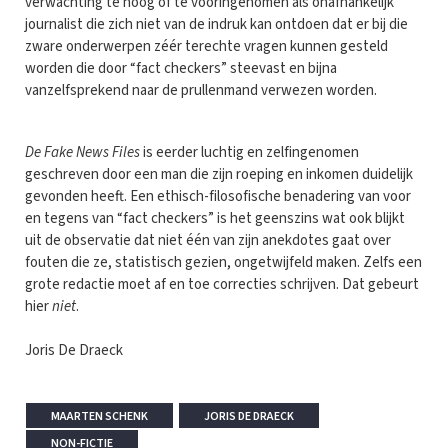
verwachting te hoog of te vooringenomen als onafhankelijk
journalist die zich niet van de indruk kan ontdoen dat er bij die
zware onderwerpen zéér terechte vragen kunnen gesteld
worden die door “fact checkers” steevast en bijna
vanzelfsprekend naar de prullenmand verwezen worden.
De Fake News Files
is eerder luchtig en zelfingenomen
geschreven door een man die zijn roeping en inkomen duidelijk
gevonden heeft. Een ethisch-filosofische benadering van voor
en tegens van “fact checkers” is het geenszins wat ook blijkt
uit de observatie dat niet één van zijn anekdotes gaat over
fouten die ze, statistisch gezien, ongetwijfeld maken. Zelfs een
grote redactie moet af en toe correcties schrijven. Dat gebeurt
hier
niet
.
Joris De Draeck
MAARTEN SCHENK
JORIS DE DRAECK
NON-FICTIE