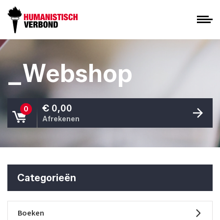
_Webshop
€ 0,00
0
Afrekenen
Categorieën
Boeken