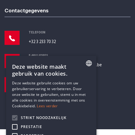
Contactgegevens
TELEFOON
+32 3 233 70 32
E-MAILADRES
secretariaat@humanistischverbond.be
Deze website maakt
gebruik van cookies.
BEZOEKADRES
ENGLISH
Deze website gebruikt cookies om uw
Pottenbrug 4
gebruikerservaring te verbeteren. Door
DUTCH
Antwerpen, 2000
onze website te gebruiken, stemt u in met
alle cookies in overeenstemming met ons
Cookiebeleid.
Lees verder
STRIKT NOODZAKELIJK
PRESTATIE