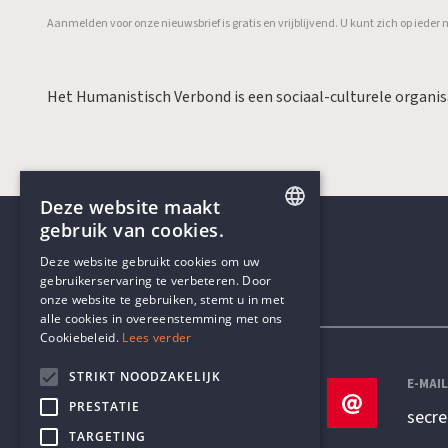
Aanmelden voor onze nieuwsbrief is gratis en vrijblijvend. U kunt zich op ied
Het Humanistisch Verbond is een sociaal-culturele organi
Deze website maakt
gebruik van cookies.
ENGLISH
Deze website gebruikt cookies om uw
gebruikerservaring te verbeteren. Door
DUTCH
onze website te gebruiken, stemt u in met
Contactgegevens
alle cookies in overeenstemming met ons
Cookiebeleid.
Lees verder
STRIKT NOODZAKELIJK
TELEFOON
E-MAI
PRESTATIE
+32 3 233 70 32
secr
TARGETING