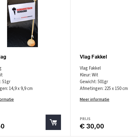
lag
Vlag Fakkel
g
Vlag Fakkel
it
Kleur: Wit
: 51gr
Gewicht: 501gr
en: 14,9 x 9,9 cm
Afmetingen: 225 x 150 cm
formatie
Meer informatie
PRIJS
50
€ 30,00