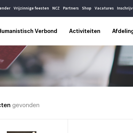
lender
Vrijzinnige feesten
NCZ
Partners
Shop
Vacatures
Inschrij
Humanistisch Verbond
Activiteiten
Afdelin
cten
gevonden