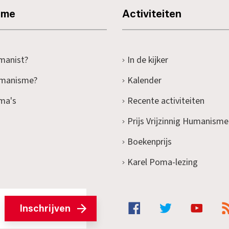
sme
Activiteiten
manist?
In de kijker
umanisme?
Kalender
ma's
Recente activiteiten
Prijs Vrijzinnig Humanisme
Boekenprijs
Karel Poma-lezing
Inschrijven