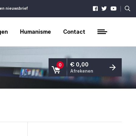
|
ven nieuwsbrief
gen
Humanisme
Contact
€ 0,00
0
Afrekenen