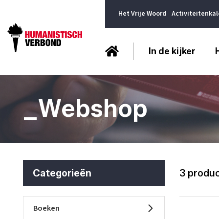
Het Vrije Woord
Activiteitenka
In de kijker
_Webshop
Categorieën
3 produ
Boeken