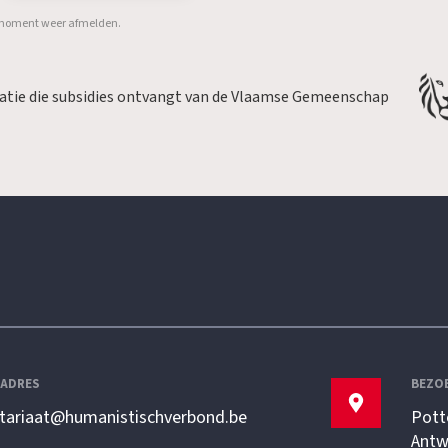
er moment weer afmelden.
satie die subsidies ontvangt van de Vlaamse Gemeenschap
LADRES
BEZO
etariaat@humanistischverbond.be
Pott
Antw