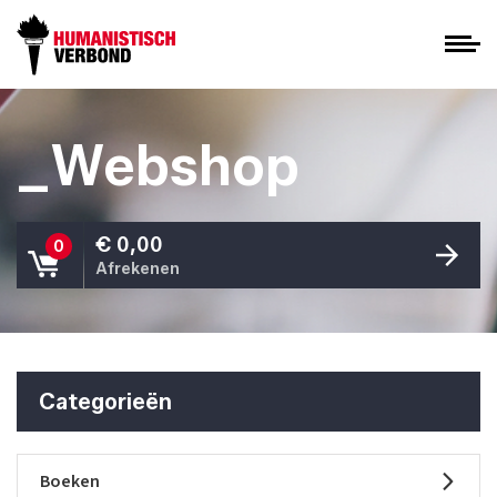
_Webshop
€ 0,00
0
Afrekenen
Categorieën
Boeken