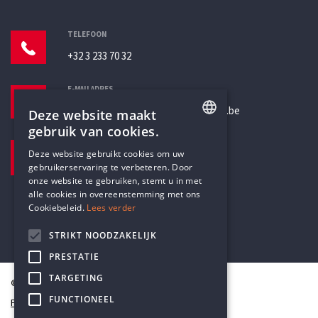
TELEFOON
+32 3 233 70 32
E-MAILADRES
secretariaat@humanistischverbond.be
Deze website maakt
gebruik van cookies.
BEZOEKADRES
ENGLISH
Deze website gebruikt cookies om uw
Pottenbrug 4
gebruikerservaring te verbeteren. Door
DUTCH
Antwerpen, 2000
onze website te gebruiken, stemt u in met
alle cookies in overeenstemming met ons
Cookiebeleid.
Lees verder
STRIKT NOODZAKELIJK
PRESTATIE
TARGETING
© Humanistisch Verbond 2026
FUNCTIONEEL
Privacy